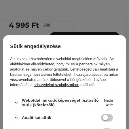
4 995 Ft
/
db.
KOSÁRBA
Sütik engedélyezése
Más ügyfeleink ezeket is
nézegették
A sütiknek köszönhetően a weboldal megfelelően működik. Az
alábbiakban ellenőrizheted, hogy mi és a partnereink milyen
adatokat és milyen célból gyűjtünk. Lehetőséged van beállítani a
tárolási vagy hozzáférési feltételeket. Hozzájárulásodat bármikor
visszavonhatod a sütik törlésével a böngészőből. További
információ az
adatvédelmi szabályzatban
található.
Weboldal működőképességét biztosító
Mindig
sütik (kötelezők)
aktív
Analitikai sütik