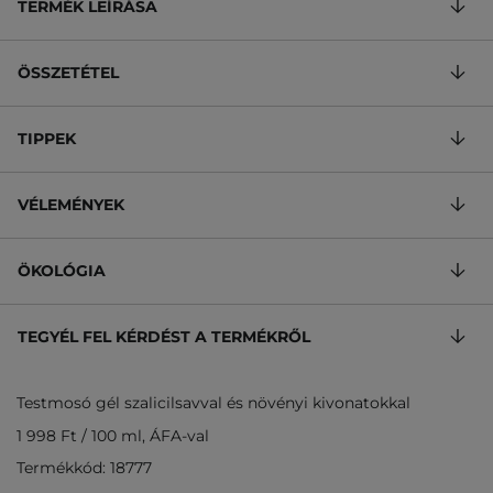
TERMÉK LEÍRÁSA
ÖSSZETÉTEL
TIPPEK
VÉLEMÉNYEK
ÖKOLÓGIA
TEGYÉL FEL KÉRDÉST A TERMÉKRŐL
Testmosó gél szalicilsavval és növényi kivonatokkal
1 998 Ft
/
100 ml
, ÁFA-val
Termékkód: 18777