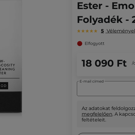
Ester - Emol
Folyadék -
5
Vélemény
Elfogyott
18 090 Ft
/
E-mail címed
Az adatokat feldolgoz
megfelelően
. A kapcs
feltételeit.