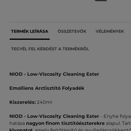
TERMÉK LEÍRÁSA
ÖSSZETEVŐK
VÉLEMÉNYEK
TEGYÉL FEL KÉRDÉST A TERMÉKRŐL
NIOD - Low-Viscosity Cleaning Ester
Emolliens Arctisztító Folyadék
Kiszerelés:
240ml
NIOD - Low-Viscosity Cleaning Ester
- Enyhe foly
hatása
nagyon
finom tisztítóészterekre
alapul. Ta
kivonatot
, amely fertőtlenítő és gyulladáscsökkent