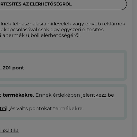
ÉRTESÍTÉS AZ ELÉRHETŐSÉGRŐL
lnek felhasználásra hírlevelek vagy egyéb reklámok
bekapcsolásával csak egy egyszeri értesítés
 a termék újbóli elérhetőségéről.
z:
201
pont
at termékekre.
Ennek érdekében
jelentkezz be
trálj
és válts pontokat termékekre.
i politika