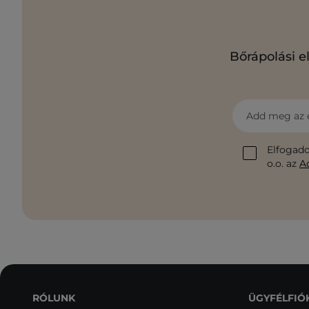
Bőrápolási e
Add meg az 
Elfogado
o.o. az
A
RÓLUNK
ÜGYFÉLFIÓ