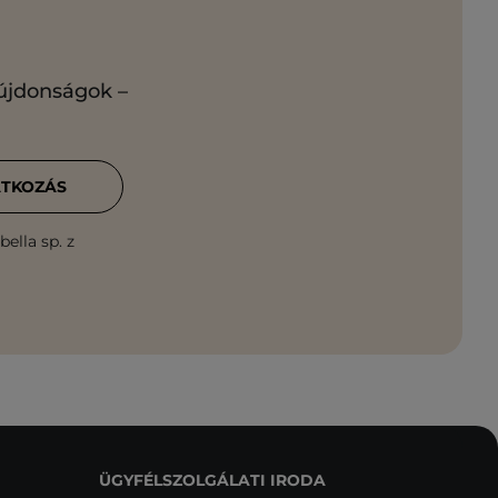
 újdonságok –
ATKOZÁS
ella sp. z
ÜGYFÉLSZOLGÁLATI IRODA