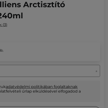
liens Arctisztító
 240ml
ek
3
db.
zuk
adatvédelmi politikában foglaltaknak
olatfelvételi űrlap elküldésével elfogadod a