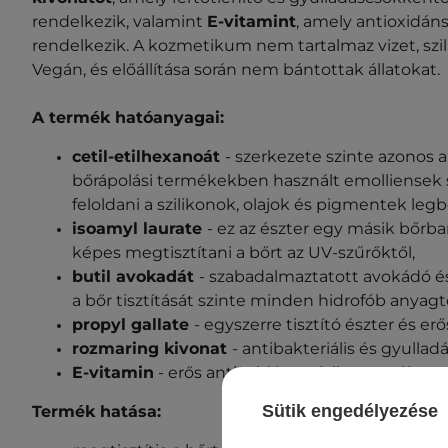
rendelkezik, valamint
E-vitamint
, amely antioxidán
rendelkezik. A kozmetikum nem tartalmaz vizet, szil
Vegán, és előállítása során nem bántottak állatokat.
A termék hatóanyagai:
cetil-etilhexanoát
- szerkezete szinte azonos
bőrápolási termékekben használt emolliensek sz
feloldani a szilikonok, olajok és pigmentek legb
isoamyl laurate
- ez az észter egy másik bőrbar
képes megtisztítani a bőrt az UV-szűrőktől,
butil avokadát
- szabadalmaztatott avokádó és
a bőr tisztítását szinte minden hidrofób anyagtó
propyl gallate
- egyszerre tisztító észter és er
rozmaring kivonat
- antibakteriális és gyulla
E-vitamin
- erős antioxidáns, védi a terméket.
Sütik engedélyezése
Termék hatása: