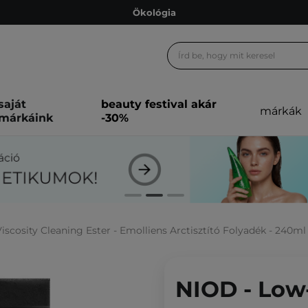
Ökológia
Ajándékkártya
Ingyenes szállítás 15 000 Ft-tól
Hűségprogram
saját
beauty festival akár
márkák
Ökológia
márkáink
-30%
Ajándékkártya
scosity Cleaning Ester - Emolliens Arctisztító Folyadék - 240ml
NIOD - Low-