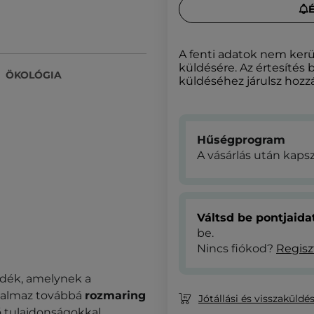
A fenti adatok nem kerü
küldésére. Az értesítés 
ÖKOLÓGIA
küldéséhez járulsz hozzá
Hűségprogram
A vásárlás után kaps
Váltsd be pontjaid
be.
Nincs fiókod?
Regisz
adék, amelynek a
rtalmaz továbbá
rozmaring
Jótállási és visszaküldés
ő tulajdonságokkal