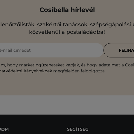
Cosibella hírlevél
llenőrzőlisták, szakértői tanácsok, szépségápolási
közvetlenül a postaládádba!
e-mail címedet
FELIR
m, hogy marketingüzeneteket kapjak, és hogy adataimat a Cosib
datvédelmi Irányelveknek
megfelelően feldolgozza.
KOM
SEGÍTSÉG