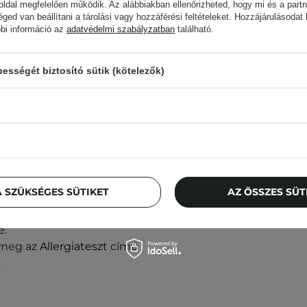
ldal megfelelően működik. Az alábbiakban ellenőrizheted, hogy mi és a partn
éged van beállítani a tárolási vagy hozzáférési feltételeket. Hozzájárulásodat
bbi információ az
adatvédelmi szabályzatban
található.
BESTSELLER
 ez a termék hasznos
Cosrx - Low pH Good
sségét biztosító sütik (kötelezők)
Morning Gel Cleanser -
Gyengéd arctisztító gél
- 150ml
arcra, és gyengéden
3 450,00 Ft
 SZÜKSÉGES SÜTIKET
AZ ÖSSZES SÜ
tasd a további bőrápolási
z egy szándékos megoldás
e.
d meg az
Allergiateszt
című
.