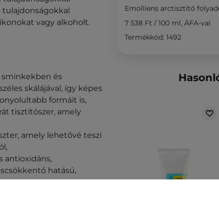
Emolliens arctisztító folya
s tulajdonságokkal
ikonokat vagy alkoholt.
7 538 Ft
/
100 ml
, ÁFA-val
Termékkód: 1492
Hasonl
 a sminkekben és
éles skálájával, így képes
onyolultabb formáit is,
át tisztítószer, amely
zter, amely lehetővé teszi
l,
ős antioxidáns,
dáscsökkentő hatású,