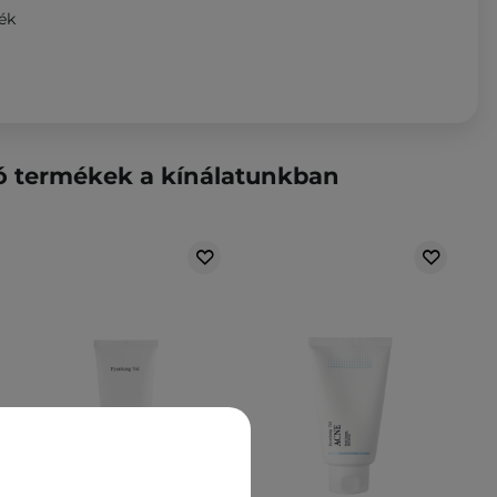
dék
ó termékek a kínálatunkban