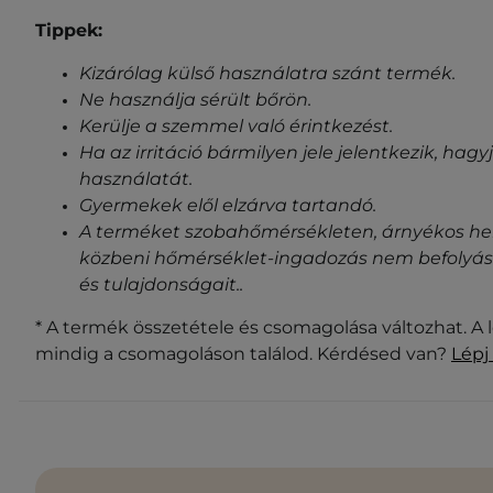
Tippek:
Kizárólag külső használatra szánt termék.
Ne használja sérült bőrön.
Kerülje a szemmel való érintkezést.
Ha az irritáció bármilyen jele jelentkezik, ha
használatát.
Gyermekek elől elzárva tartandó.
A terméket szobahőmérsékleten, árnyékos helye
közbeni hőmérséklet-ingadozás nem befolyásol
és tulajdonságait.
.
* A termék összetétele és csomagolása változhat. A 
mindig a csomagoláson találod. Kérdésed van?
Lépj