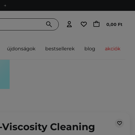
0,00 Ft
újdonságok
bestsellerek
blog
akciók
Viscosity Cleaning