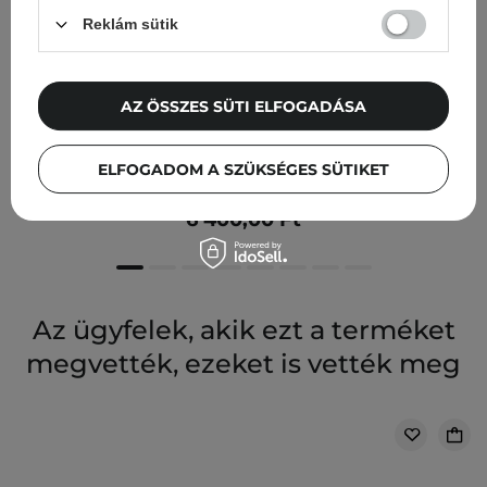
Reklám sütik
AZ ÖSSZES SÜTI ELFOGADÁSA
Medicube - Triple Collagen Toner - Feszesítő Arctonik -
ELFOGADOM A SZÜKSÉGES SÜTIKET
140ml
6 400,00 Ft
Az ügyfelek, akik ezt a terméket
megvették, ezeket is vették meg