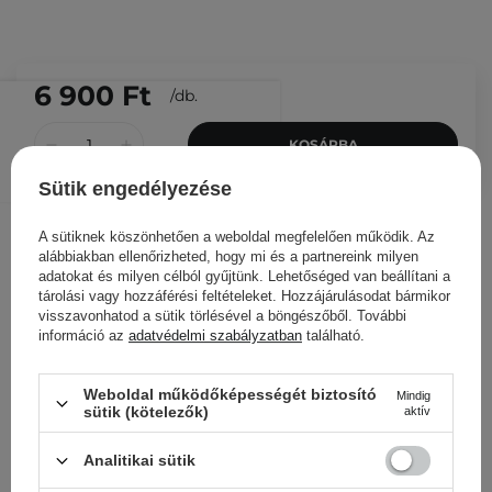
6 900 Ft
/
db.
KOSÁRBA
Más ügyfeleink ezeket is
Sütik engedélyezése
nézegették
A sütiknek köszönhetően a weboldal megfelelően működik. Az
alábbiakban ellenőrizheted, hogy mi és a partnereink milyen
adatokat és milyen célból gyűjtünk. Lehetőséged van beállítani a
tárolási vagy hozzáférési feltételeket. Hozzájárulásodat bármikor
visszavonhatod a sütik törlésével a böngészőből. További
információ az
adatvédelmi szabályzatban
található.
Weboldal működőképességét biztosító
Mindig
sütik (kötelezők)
aktív
Analitikai sütik