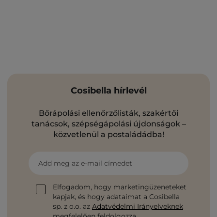
Cosibella hírlevél
Bőrápolási ellenőrzőlisták, szakértői
tanácsok, szépségápolási újdonságok –
közvetlenül a postaládádba!
Add meg az e-mail címedet
Elfogadom, hogy marketingüzeneteket
kapjak, és hogy adataimat a Cosibella
sp. z o.o. az
Adatvédelmi Irányelveknek
megfelelően feldolgozza.