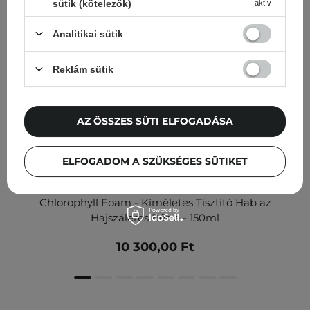
sütik (kötelezők)
aktív
Analitikai sütik
Reklám sütik
AZ ÖSSZES SÜTI ELFOGADÁSA
ELFOGADOM A SZÜKSÉGES SÜTIKET
Medik8 - Calmwise Soothing Cleanser - Ultra-Mild -
Chlorophyll Foam - Kíméletes Tisztító Hab az
Hajszáleres Bőrre - 150ml
10 300,00 Ft