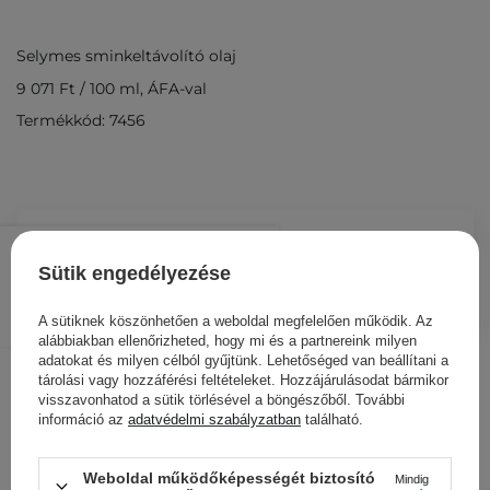
Selymes sminkeltávolító olaj
9 071 Ft
/
100 ml
, ÁFA-val
Termékkód: 7456
12 700 Ft
/
db.
Sütik engedélyezése
KOSÁRBA
A sütiknek köszönhetően a weboldal megfelelően működik. Az
Más ügyfeleink ezeket is
alábbiakban ellenőrizheted, hogy mi és a partnereink milyen
adatokat és milyen célból gyűjtünk. Lehetőséged van beállítani a
nézegették
tárolási vagy hozzáférési feltételeket. Hozzájárulásodat bármikor
visszavonhatod a sütik törlésével a böngészőből. További
információ az
adatvédelmi szabályzatban
található.
Weboldal működőképességét biztosító
Mindig