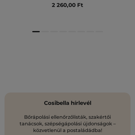
2 260,00 Ft
Cosibella hírlevél
Bőrápolási ellenőrzőlisták, szakértői
tanácsok, szépségápolási újdonságok –
közvetlenül a postaládádba!