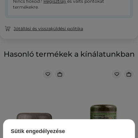
Nincs fiókod?
Regisztrálj
és válts pontokat
termékekre.
Jótállási és visszaküldési politika
Hasonló termékek a kínálatunkban
Sütik engedélyezése