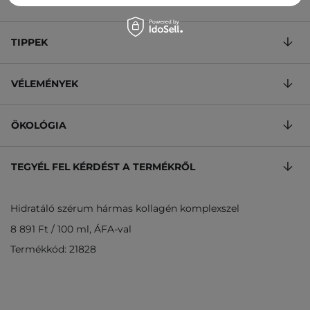
ÖSSZETÉTEL
TIPPEK
VÉLEMÉNYEK
ÖKOLÓGIA
TEGYÉL FEL KÉRDÉST A TERMÉKRŐL
Hidratáló szérum hármas kollagén komplexszel
8 891 Ft
/
100 ml
, ÁFA-val
Termékkód: 21828