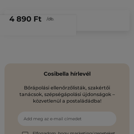
4 890 Ft
/
db.
Cosibella hírlevél
Bőrápolási ellenőrzőlisták, szakértői
tanácsok, szépségápolási újdonságok –
közvetlenül a postaládádba!
Add meg az e-mail címedet
Elfogadom, hogy marketingüzeneteket