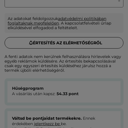
Az adatokat feldolgozzuk
adatvédelmi politikában
foglaltaknak megfelelően
. A kapcsolatfelvételi űrlap
elküldésével elfogadod a feltételeit.
ÉRTESÍTÉS AZ ELÉRHETŐSÉGRŐL
A fenti adatok nem kerülnek felhasználásra hírlevelek vagy
egyéb reklámok küldésére. Az értesítés bekapcsolásával
csak egy egyszeri értesítés küldéséhez járulsz hozzá a
termék újbóli elérhetőségéről.
Hűségprogram
A vásárlás után kapsz:
54.33
pont
Váltsd be pontjaidat termékekre.
Ennek
érdekében
jelentkezz be
be.