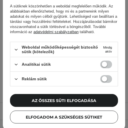
A sütiknek köszönhetően a weboldal megfelelően működik. Az
alábbiakban ellenőrizheted, hogy mi és a partnereink milyen
adatokat és milyen célból gyűjtünk. Lehetőséged van beállítani a
tárolási vagy hozzáférési feltételeket. Hozzájárulásodat bármikor
visszavonhatod a sütik törlésével a böngészőből. További
Elizavecca - Milky Piggy
Elizavecca - Green Piggy
információ az
adatvédelmi szabályzatban
található.
Carbonated Bubble Clay
Collagen Jella Pack -
Mask - Tisztító
Kollagén Hidratáló Maszk
Weboldal működőképességét biztosító
Mindig
Agyagmaszk - 100ml
- 100ml
sütik (kötelezők)
aktív
Analitikai sütik
4 800,00 Ft
3 790,00 Ft
Reklám sütik
AZ ÖSSZES SÜTI ELFOGADÁSA
TERMÉK LEÍRÁSA
ELFOGADOM A SZÜKSÉGES SÜTIKET