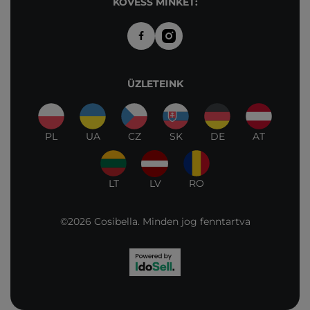
KÖVESS MINKET:
ÜZLETEINK
PL
UA
CZ
SK
DE
AT
LT
LV
RO
©2026 Cosibella. Minden jog fenntartva