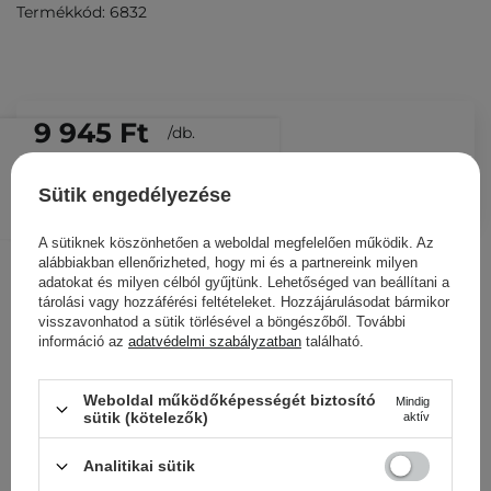
Termékkód: 6832
9 945 Ft
/
db.
KOSÁRBA
Sütik engedélyezése
Más ügyfeleink ezeket is
A sütiknek köszönhetően a weboldal megfelelően működik. Az
nézegették
alábbiakban ellenőrizheted, hogy mi és a partnereink milyen
adatokat és milyen célból gyűjtünk. Lehetőséged van beállítani a
tárolási vagy hozzáférési feltételeket. Hozzájárulásodat bármikor
visszavonhatod a sütik törlésével a böngészőből. További
információ az
adatvédelmi szabályzatban
található.
Weboldal működőképességét biztosító
Mindig
sütik (kötelezők)
aktív
Analitikai sütik