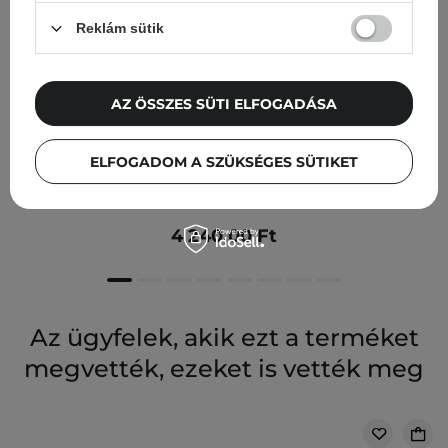
Reklám sütik
AZ ÖSSZES SÜTI ELFOGADÁSA
ELFOGADOM A SZÜKSÉGES SÜTIKET
Tocobo - Vita Glazed Lip Mask - Hidratáló és Regeneráló
Ajakmaszk - 20ml
4 240,00 Ft
Az ügyfelek, akik ezt a terméket
megvették, ezeket is vették meg