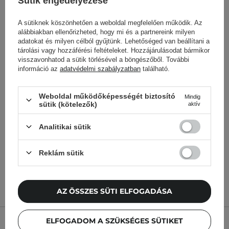
Sütik engedélyezése
A sütiknek köszönhetően a weboldal megfelelően működik. Az
alábbiakban ellenőrizheted, hogy mi és a partnereink milyen
adatokat és milyen célból gyűjtünk. Lehetőséged van beállítani a
tárolási vagy hozzáférési feltételeket. Hozzájárulásodat bármikor
visszavonhatod a sütik törlésével a böngészőből. További
információ az
adatvédelmi szabályzatban
található.
Innisfree - No Sebum
Elizavecca - Milky Piggy
Weboldal működőképességét biztosító
Mindig
Mineral Powder - Laza
Carbonated Bubble Clay
sütik (kötelezők)
aktív
Ásványi Púder - 5g
Mask - Tisztító
Agyagmaszk - 100ml
Analitikai sütik
Reklám sütik
3 250,00 Ft
4 800,00 Ft
AZ ÖSSZES SÜTI ELFOGADÁSA
ELFOGADOM A SZÜKSÉGES SÜTIKET
TERMÉK LEÍRÁSA