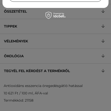
ÖSSZETÉTEL
TIPPEK
VÉLEMÉNYEK
ÖKOLÓGIA
TEGYÉL FEL KÉRDÉST A TERMÉKRŐL
Antioxidáns esszencia öregedésgátló hatással
10 621 Ft
/
100 ml
, ÁFA-val
Termékkód: 21158