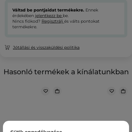
Váltsd be pontjaidat termékekre.
Ennek
érdekében
jelentkezz be
be.
Nincs fiókod?
Regisztrálj
és válts pontokat
termékekre.
Jótállási és visszaküldési politika
Hasonló termékek a kínálatunkban