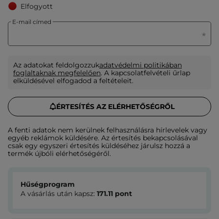
Elfogyott
E-mail címed
Az adatokat feldolgozzuk
adatvédelmi politikában
foglaltaknak megfelelően
. A kapcsolatfelvételi űrlap
elküldésével elfogadod a feltételeit.
ÉRTESÍTÉS AZ ELÉRHETŐSÉGRŐL
A fenti adatok nem kerülnek felhasználásra hírlevelek vagy
egyéb reklámok küldésére. Az értesítés bekapcsolásával
csak egy egyszeri értesítés küldéséhez járulsz hozzá a
termék újbóli elérhetőségéről.
Hűségprogram
A vásárlás után kapsz:
171.11
pont