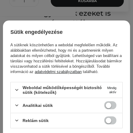
KOSÁRBA
Más ügyfeleink ezeket is
nézegették
Sütik engedélyezése
A sütiknek köszönhetően a weboldal megfelelően működik. Az
alábbiakban ellenőrizheted, hogy mi és a partnereink milyen
adatokat és milyen célból gyűjtünk. Lehetőséged van beállítani a
tárolási vagy hozzáférési feltételeket. Hozzájárulásodat bármikor
visszavonhatod a sütik törlésével a böngészőből. További
információ az
adatvédelmi szabályzatban
található.
Weboldal működőképességét biztosító
Mindig
sütik (kötelezők)
aktív
Analitikai sütik
Reklám sütik