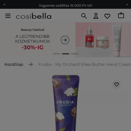
Ingyenes szállítás 15 000 Ft-tól
Hűségprogram
Ökológia
Ajándékkártya
Ingyenes szállítás 15 000 Ft-tól
Hűségprogram
Ökológia
Ajándékkártya
Kezdőlap
Frudia - My Orchard Shea Butter Hand Cream