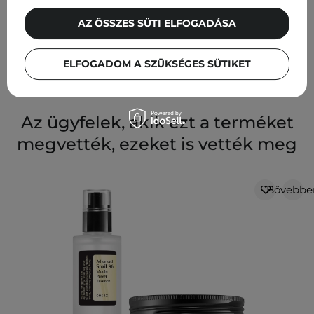
Olaplex - No. 4 Bond Maintenance Shampoo - Újjáépítő
Sampon Minden Hajtípusra - 250ml
AZ ÖSSZES SÜTI ELFOGADÁSA
9 600,00 Ft
ELFOGADOM A SZÜKSÉGES SÜTIKET
Az ügyfelek, akik ezt a terméket
megvették, ezeket is vették meg
Bővebbe