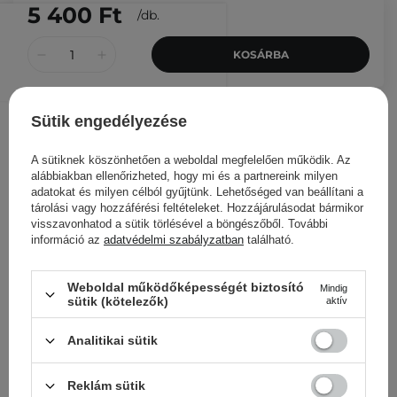
5 400 Ft
/
db.
KOSÁRBA
Más ügyfeleink ezeket is
nézegették
Sütik engedélyezése
A sütiknek köszönhetően a weboldal megfelelően működik. Az
alábbiakban ellenőrizheted, hogy mi és a partnereink milyen
adatokat és milyen célból gyűjtünk. Lehetőséged van beállítani a
tárolási vagy hozzáférési feltételeket. Hozzájárulásodat bármikor
visszavonhatod a sütik törlésével a böngészőből. További
információ az
adatvédelmi szabályzatban
található.
Weboldal működőképességét biztosító
Mindig
sütik (kötelezők)
aktív
Analitikai sütik
Reklám sütik