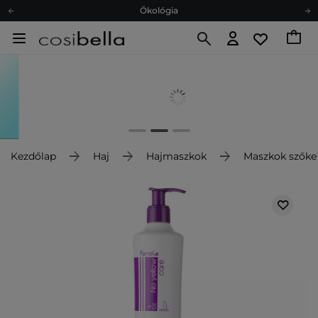
Ökológia
Ajándékkártya
Ingyenes szállítás 15 000 Ft-tól
Hűségprogram
Ökológia
Ajándékkártya
Kezdőlap
Haj
Hajmaszkok
Maszkok szőke 