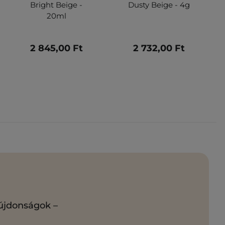
Bright Beige -
Dusty Beige - 4g
20ml
2 845,00 Ft
2 732,00 Ft
 újdonságok –