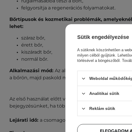
rugalmasabbá teszi a bőrt,
felgyorsítja a regenerációs folyamatokat.
Bőrtípusok és kozmetikai problémák, amelyeknél
lehet:
Sütik engedélyezése
száraz bőr,
érett bőr,
A sütiknek köszönhetően a webo
kiszáradt bőr,
milyen célból gyűjtünk. Lehetős
normál bőr.
törlésével a böngészőből. Tová
Alkalmazási mód:
Az alapos tisztítás és tonizálás u
a bőrön, majd paskold meg, amíg teljesen felszívódik
Weboldal működőképe
Analitikai sütik
Az első használat előtt végezz allergiatesztet. Nézd
bejegyzésünket, ha többet szeretnél megtudni róla
Reklám sütik
Lejárati idő:
a csomagoláson.
ELFOGADOM A