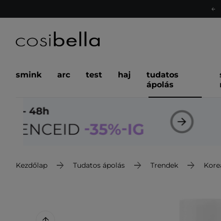
smink
arc
test
haj
tudatos
ápolás
Kezdőlap
Tudatos ápolás
Trendek
Kore