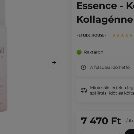
Essence - 
Kollagénne
Raktáron
A feladási idő:
hétfő
Minimális érték a leg
szállítási időt és költ
7 470 Ft
/
db.