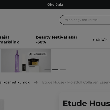
Ökológia
Ajándékkártya
Ingyenes szállítás 15 000 Ft-tól
Hűségprogram
saját
beauty festival akár
márkák
Ökológia
márkáink
-30%
Ajándékkártya
ai kozmetikumok
Etude House - Moistfull Collagen Essen
Etude House