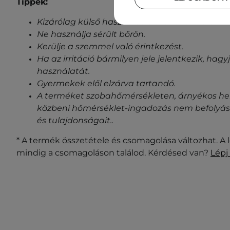
Tippek:
Kizárólag külső használatra szánt termék.
Ne használja sérült bőrön.
Kerülje a szemmel való érintkezést.
Ha az irritáció bármilyen jele jelentkezik, ha
használatát.
Gyermekek elől elzárva tartandó.
A terméket szobahőmérsékleten, árnyékos helye
közbeni hőmérséklet-ingadozás nem befolyásol
és tulajdonságait.
.
* A termék összetétele és csomagolása változhat. A 
mindig a csomagoláson találod. Kérdésed van?
Lépj