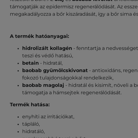
támogatják az epidermisz regenerálódását. Az esszen
megakadályozza a bőr kiszáradását, így a bőr sima és
A termék hatóanyagai:
hidrolizált kollagén
- fenntartja a nedvessége
teszi és védő hatású,
betain
- hidratál,
baobab gyümölcskivonat
- antioxidáns, rege
fokozó tulajdonságokkal rendelkezik,
baobab magolaj
- hidratál és kisimít, növeli a
támogatja a hámsejtek regenerálódását.
Termék hatása:
enyhíti az irritációkat,
tápláló,
hidratáló,