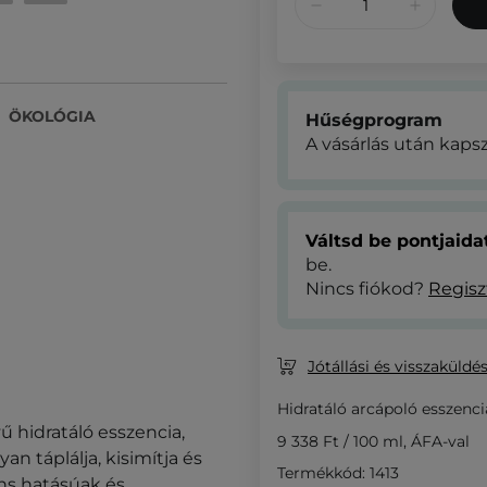
ÖKOLÓGIA
Hűségprogram
A vásárlás után kaps
Váltsd be pontjaid
be.
Nincs fiókod?
Regisz
Jótállási és visszaküldés
Hidratáló arcápoló esszenci
ű hidratáló esszencia,
9 338 Ft
/
100 ml
, ÁFA-val
n táplálja, kisimítja és
Termékkód: 1413
ns hatásúak és