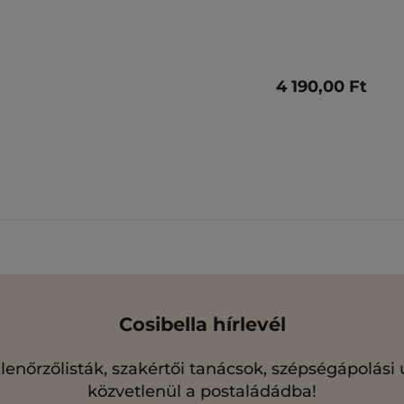
4 190,00 Ft
Cosibella hírlevél
llenőrzőlisták, szakértői tanácsok, szépségápolási
közvetlenül a postaládádba!