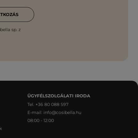
ATKOZÁS
ella sp. z
ÜGYFÉLSZOLGÁLATI IRODA
Tel.
+36 80 088 597
E-mail:
info@cosibella.hu
08:00 - 12:00
k