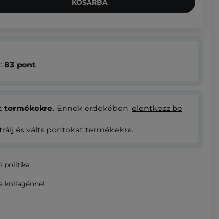
KOSÁRBA
z:
83
pont
at termékekre.
Ennek érdekében
jelentkezz be
trálj
és válts pontokat termékekre.
i politika
a kollagénnel