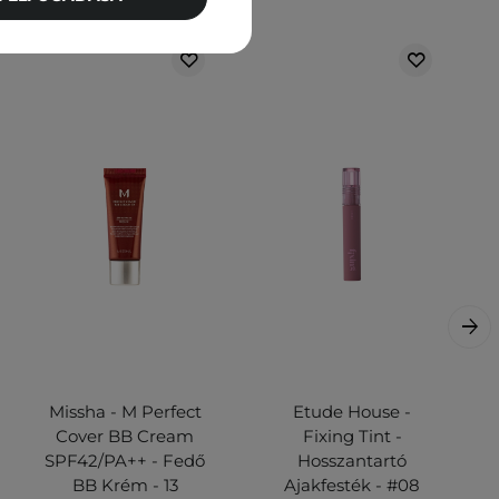
Missha - M Perfect
Etude House -
Cover BB Cream
Fixing Tint -
SPF42/PA++ - Fedő
Hosszantartó
BB Krém - 13
Ajakfesték - #08