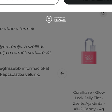
gyja abba a termék
n tárolja. A szállítás
ja a termék stabilitását
legfrissebb információkat
 kapcsolatba velünk.
Coralhaze - Glow
Lock Jelly Tint -
Zselés Ajaktinta -
#102 Candy - 4g