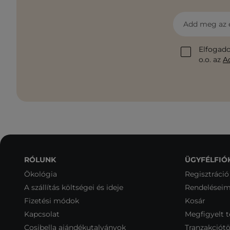
Add meg az 
Elfogado
o.o. az
A
RÓLUNK
ÜGYFÉLFIÓ
Ökológia
Regisztráció
A szállítás költségei és ideje
Rendelései
Fizetési módok
Kosár
Kapcsolat
Megfigyelt 
Cosibella ajándékutalványok
Tranzakciótö