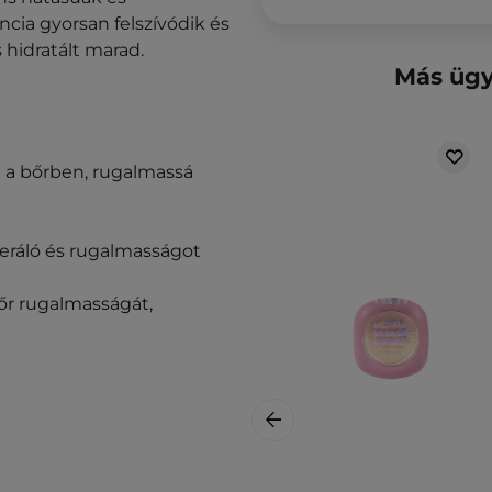
cia gyorsan felszívódik és
 hidratált marad.
Más ügy
t a bőrben, rugalmassá
neráló és rugalmasságot
 bőr rugalmasságát,