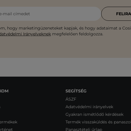
e-mail címedet
FELIR
m, hogy marketingüzeneteket kapjak, és hogy adataimat a Cosib
datvédelmi Irányelveknek
megfelelően feldolgozza.
KOM
SEGÍTSÉG
ÁSZF
m
Adatvédelmi irányelvek
Gyakran ismétlődő kérdések
termékek
Termék visszaküldés és panaszo
rténet
Panasztételi űrlap