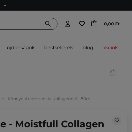
0,00 Ft
újdonságok
bestsellerek
blog
akciók
ce - Könnyű Arcesszencia Kollagénnel - 80ml
 - Moistfull Collagen