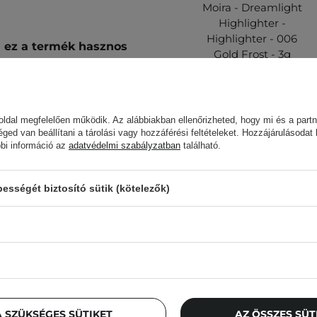
Moira - Dreamlight
Highlighter -
Highlighter - 006
 ez a termék hasznos
Gold Frost - 3g
ldal megfelelően működik. Az alábbiakban ellenőrizheted, hogy mi és a partn
5 000,00 Ft
éged van beállítani a tárolási vagy hozzáférési feltételeket. Hozzájárulásodat
bbi információ az
adatvédelmi szabályzatban
található.
tán oszlasd el az esszenciát
.
sségét biztosító sütik (kötelezők)
 meg az
Allergiateszt
című
.
Az ügyfelek, aki
 SZÜKSÉGES SÜTIKET
AZ ÖSSZES SÜ