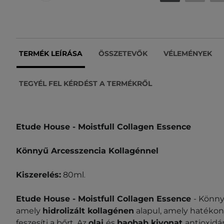
TERMÉK LEÍRÁSA
ÖSSZETEVŐK
VÉLEMÉNYEK
TEGYÉL FEL KÉRDÉST A TERMÉKRŐL
Etude House - Moistfull Collagen Essence
Könnyű Arcesszencia Kollagénnel
Kiszerelés:
80ml
.
Etude House - Moistfull Collagen Essence
- Könny
amely
hidrolizált kollagénen
alapul, amely hatékonya
feszesíti a bőrt. Az
olaj
és
baobab kivonat
antioxidá