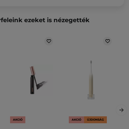
feleink ezeket is nézegették
AKCIÓ
AKCIÓ
ÚJDONSÁG