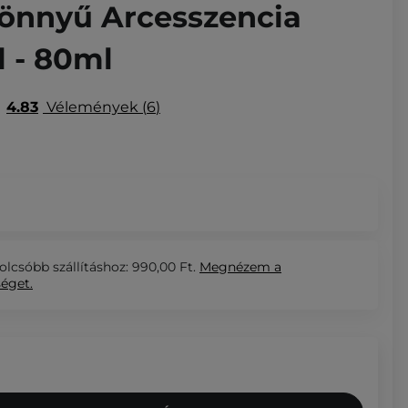
Könnyű Arcesszencia
l - 80ml
4.83
Vélemények
6
olcsóbb szállításhoz: 990,00 Ft.
Megnézem
a
séget.