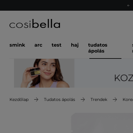
smink
arc
test
haj
tudatos
ápolás
Kezdőlap
Tudatos ápolás
Trendek
Kore