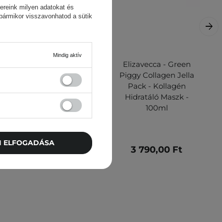
ereink milyen adatokat és
 bármikor visszavonhatod a sütik
Mindig aktív
Elizavecca - Milky
Elizavecca - Green
P
Piggy Carbonated
Piggy Collagen Jella
Bubble Clay Mask -
Pack - Kollagén
H
Tisztító Agyagmaszk -
Hidratáló Maszk -
100ml
100ml
TI ELFOGADÁSA
4 800,00 Ft
3 790,00 Ft