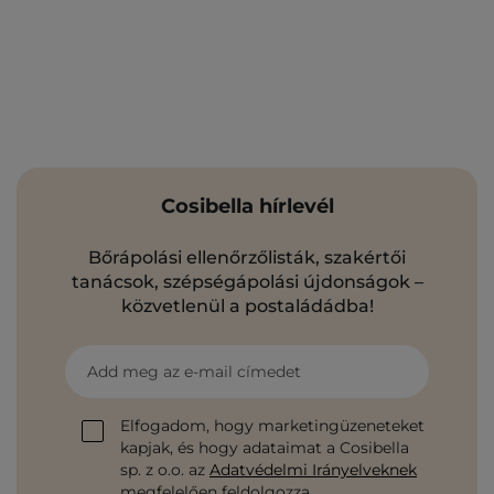
Cosibella hírlevél
Bőrápolási ellenőrzőlisták, szakértői
tanácsok, szépségápolási újdonságok –
közvetlenül a postaládádba!
Add meg az e-mail címedet
Elfogadom, hogy marketingüzeneteket
kapjak, és hogy adataimat a Cosibella
sp. z o.o. az
Adatvédelmi Irányelveknek
megfelelően feldolgozza.