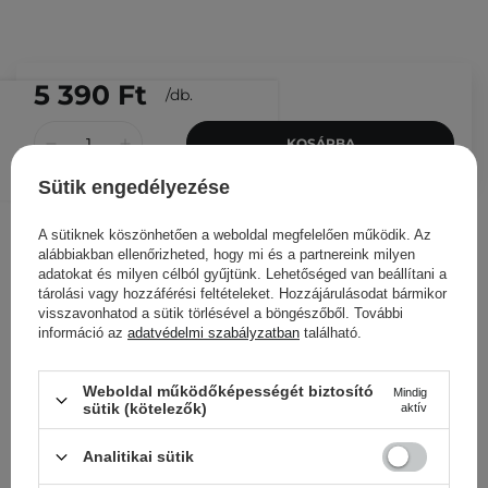
5 390 Ft
/
db.
KOSÁRBA
Más ügyfeleink ezeket is
Sütik engedélyezése
nézegették
A sütiknek köszönhetően a weboldal megfelelően működik. Az
alábbiakban ellenőrizheted, hogy mi és a partnereink milyen
adatokat és milyen célból gyűjtünk. Lehetőséged van beállítani a
tárolási vagy hozzáférési feltételeket. Hozzájárulásodat bármikor
visszavonhatod a sütik törlésével a böngészőből. További
információ az
adatvédelmi szabályzatban
található.
Weboldal működőképességét biztosító
Mindig
sütik (kötelezők)
aktív
Analitikai sütik