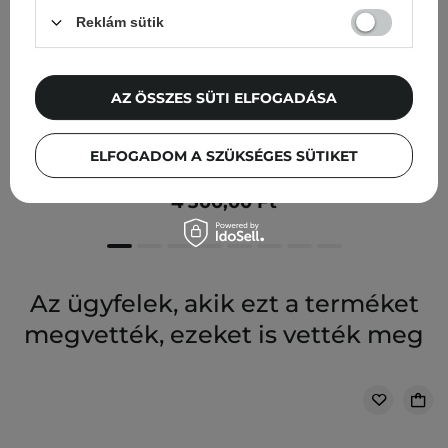
Reklám sütik
AZ ÖSSZES SÜTI ELFOGADÁSA
APLB - Kojic Acid Vitamin C Ampoule Serum -
ELFOGADOM A SZÜKSÉGES SÜTIKET
Revitalizáló Arcszérum - 40ml
4 300,00 Ft
Az ügyfelek, akik ezt a terméket
megvették, ezeket is vették meg