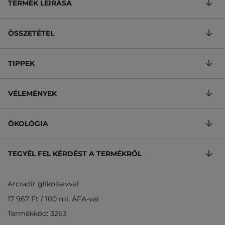
TERMÉK LEÍRÁSA
ÖSSZETÉTEL
TIPPEK
VÉLEMÉNYEK
ÖKOLÓGIA
TEGYÉL FEL KÉRDÉST A TERMÉKRŐL
Arcradír glikolsavval
17 967 Ft
/
100 ml
, ÁFA-val
Termékkód: 3263