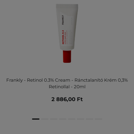
Frankly - Retinol 0.3% Cream - Ránctalanító Krém 0,3%
Retinollal - 20ml
2 886,00 Ft