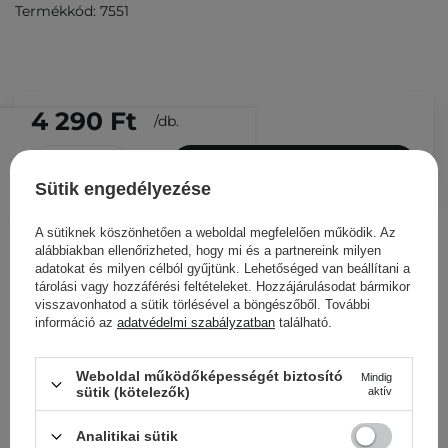
Termékkód: 7551
4 290 Ft
/
db.
KOSÁRBA
Sütik engedélyezése
Más ügyfeleink ezeket is
nézegették
A sütiknek köszönhetően a weboldal megfelelően működik. Az
alábbiakban ellenőrizheted, hogy mi és a partnereink milyen
adatokat és milyen célból gyűjtünk. Lehetőséged van beállítani a
tárolási vagy hozzáférési feltételeket. Hozzájárulásodat bármikor
visszavonhatod a sütik törlésével a böngészőből. További
információ az
adatvédelmi szabályzatban
található.
Weboldal működőképességét biztosító
Mindig
sütik (kötelezők)
aktív
Analitikai sütik