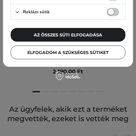
Reklám sütik
AZ ÖSSZES SÜTI ELFOGADÁSA
Nacomi - Next Level - Niacinamide 15% - Szérum 15%
ELFOGADOM A SZÜKSÉGES SÜTIKET
Niacinamiddal - 30ml
2 190,00 Ft
Az ügyfelek, akik ezt a terméket
megvették, ezeket is vették meg