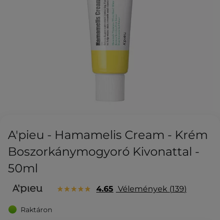
A'pieu - Hamamelis Cream - Krém
Boszorkánymogyoró Kivonattal -
50ml
4.65
Vélemények
139
Raktáron