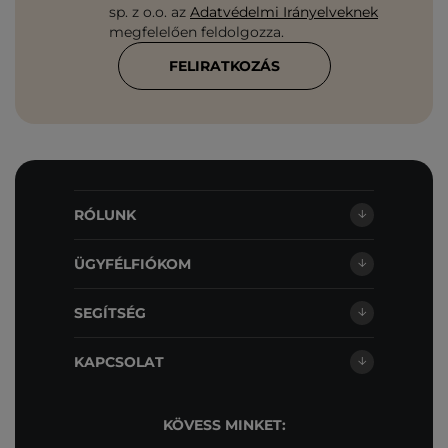
sp. z o.o. az
Adatvédelmi Irányelveknek
megfelelően feldolgozza.
FELIRATKOZÁS
RÓLUNK
ÜGYFÉLFIÓKOM
SEGÍTSÉG
KAPCSOLAT
KÖVESS MINKET: