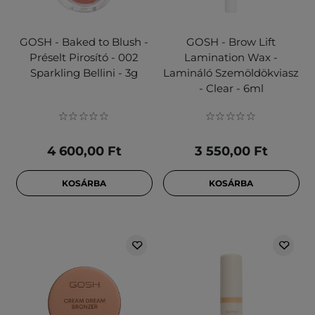
GOSH - Baked to Blush -
GOSH - Brow Lift
Préselt Pirosító - 002
Lamination Wax -
Sparkling Bellini - 3g
Lamináló Szemöldökviasz
- Clear - 6ml
4 600,00 Ft
3 550,00 Ft
KOSÁRBA
KOSÁRBA