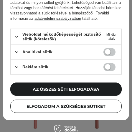
adatokat és milyen célból gyűjtünk. Lehetőséged van beállítani a
GOSH - Brow Lift -
GOSH - Here To Stain Lip
tárolási vagy hozzáférési feltételeket. Hozzájárulásodat bármikor
Szemöldök Lamináló Gél
Pen - Hosszantartó Filces
visszavonhatod a sütik törlésével a böngészőből. További
- 002 Dark Brown - 6ml
Szájkontúrceruza- 010
információ az
adatvédelmi szabályzatban
található.
Berry Stain - 1ml
Weboldal működőképességét biztosító
Mindig
sütik (kötelezők)
aktív
3 550,00 Ft
3 800,00 Ft
Analitikai sütik
KOSÁRBA
KOSÁRBA
Reklám sütik
AZ ÖSSZES SÜTI ELFOGADÁSA
ELFOGADOM A SZÜKSÉGES SÜTIKET