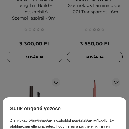
Length'n Build -
Szemöldök Lamináló Gél
Hosszabbító
- 001 Transparent - 6ml
Szempillaspirál - 9ml
3 300,00 Ft
3 550,00 Ft
KOSÁRBA
KOSÁRBA
Sütik engedélyezése
A sütiknek köszönhetően a weboldal megfelelően működik. Az
alábbiakban ellenőrizheted, hogy mi és a partnereink milyen