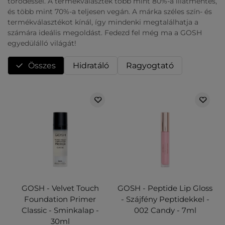
törődéssel. A termékválaszték több mint 80%-a illatmentes,
és több mint 70%-a teljesen vegán. A márka széles szín- és
termékválasztékot kínál, így mindenki megtalálhatja a
számára ideális megoldást. Fedezd fel még ma a GOSH
egyedülálló világát!
Összes
Hidratáló
Ragyogtató
GOSH - Velvet Touch
GOSH - Peptide Lip Gloss
Foundation Primer
- Szájfény Peptidekkel -
Classic - Sminkalap -
002 Candy - 7ml
30ml