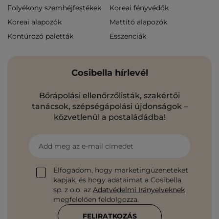
Folyékony szemhéjfestékek
Koreai fényvédők
Koreai alapozók
Mattító alapozók
Kontúrozó paletták
Esszenciák
Cosibella hírlevél
Bőrápolási ellenőrzőlisták, szakértői
tanácsok, szépségápolási újdonságok –
közvetlenül a postaládádba!
Add meg az e-mail címedet
Elfogadom, hogy marketingüzeneteket
kapjak, és hogy adataimat a Cosibella
sp. z o.o. az
Adatvédelmi Irányelveknek
megfelelően feldolgozza.
FELIRATKOZÁS