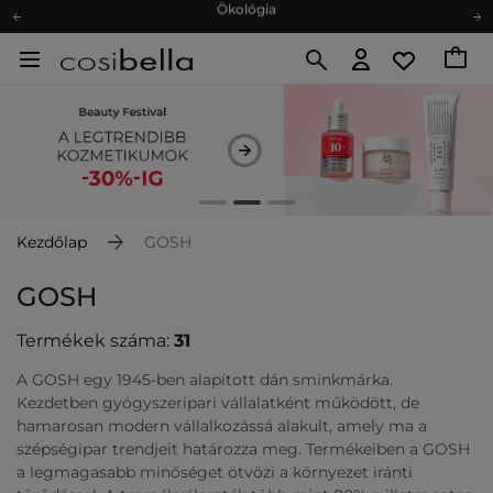
Ajándékkártya
Ingyenes szállítás 15 000 Ft-tól
Hűségprogram
Ökológia
Ajándékkártya
Kezdőlap
GOSH
GOSH
Termékek száma:
31
A GOSH egy 1945-ben alapított dán sminkmárka.
Kezdetben gyógyszeripari vállalatként működött, de
hamarosan modern vállalkozássá alakult, amely ma a
szépségipar trendjeit határozza meg. Termékeiben a GOSH
a legmagasabb minőséget ötvözi a környezet iránti