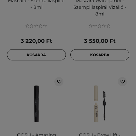
Mascara - Szempillaspirál
Mascara Waterproof -
- 8ml
Szempillaspirál Vízálló -
8ml
3 220,00 Ft
3 550,00 Ft
KOSÁRBA
KOSÁRBA
GOSH - Amazing
GOSH - Brow Lift -