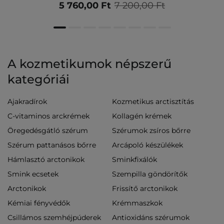
5 760,00 Ft
7 200,00 Ft
A kozmetikumok népszerű
kategóriái
Ajakradírok
Kozmetikus arctisztítás
C-vitaminos arckrémek
Kollagén krémek
Öregedésgátló szérum
Szérumok zsíros bőrre
Szérum pattanásos bőrre
Arcápoló készülékek
Hámlasztó arctonikok
Sminkfixálók
Smink ecsetek
Szempilla göndörítők
Arctonikok
Frissítő arctonikok
Kémiai fényvédők
Krémmaszkok
Csillámos szemhéjpúderek
Antioxidáns szérumok