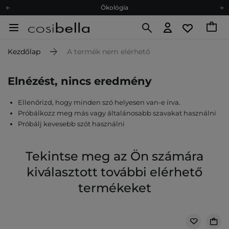
Ökológia
Ajándékkártya
Ingyenes szállítás 15 000 Ft-tól
Kezdőlap
A termék nem elérhető
Hűségprogram
Ökológia
Elnézést, nincs eredmény
Ajándékkártya
Ellenőrizd, hogy minden szó helyesen van-e írva.
Próbálkozz meg más vagy általánosabb szavakat használni
Próbálj kevesebb szót használni
Tekintse meg az Ön számára
kiválasztott további elérhető
termékeket