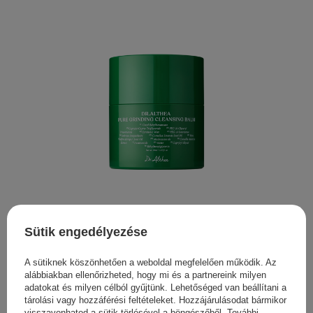
Dr. Althea - Pure Grinding Cleansing Balm - Arctisztító
Balzsam - 50ml
Sütik engedélyezése
4 690,00 Ft
A sütiknek köszönhetően a weboldal megfelelően működik. Az
alábbiakban ellenőrizheted, hogy mi és a partnereink milyen
adatokat és milyen célból gyűjtünk. Lehetőséged van beállítani a
tárolási vagy hozzáférési feltételeket. Hozzájárulásodat bármikor
visszavonhatod a sütik törlésével a böngészőből. További