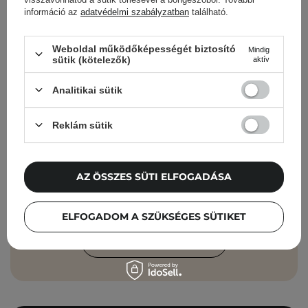
információ az
adatvédelmi szabályzatban
található.
Cosibella hírlevél
Weboldal működőképességét biztosító
Mindig
sütik (kötelezők)
aktív
Bőrápolási ellenőrzőlisták, szakértői
tanácsok, szépségápolási újdonságok –
Analitikai sütik
közvetlenül a postaládádba!
Reklám sütik
Add meg az e-mail címedet
Elfogadom, hogy marketingüzeneteket
AZ ÖSSZES SÜTI ELFOGADÁSA
kapjak, és hogy adataimat a Cosibella
sp. z o.o. az
Adatvédelmi Irányelveknek
ELFOGADOM A SZÜKSÉGES SÜTIKET
megfelelően feldolgozza.
FELIRATKOZÁS