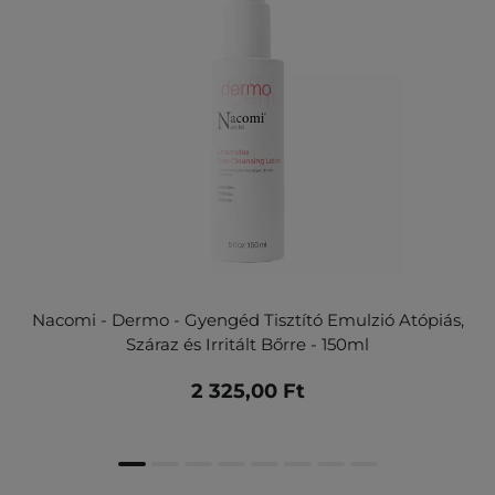
Nacomi - Dermo - Gyengéd Tisztító Emulzió Atópiás,
Száraz és Irritált Bőrre - 150ml
2 325,00 Ft