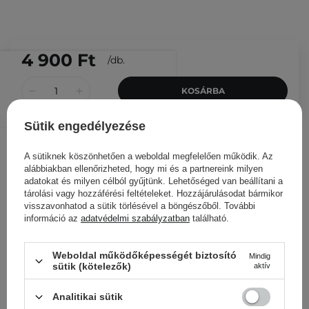
4 900 Ft
/
db.
KOSÁRBA
Más ügyfeleink ezeket is
Sütik engedélyezése
nézegették
A sütiknek köszönhetően a weboldal megfelelően működik. Az
alábbiakban ellenőrizheted, hogy mi és a partnereink milyen
adatokat és milyen célból gyűjtünk. Lehetőséged van beállítani a
tárolási vagy hozzáférési feltételeket. Hozzájárulásodat bármikor
visszavonhatod a sütik törlésével a böngészőből. További
információ az
adatvédelmi szabályzatban
található.
Weboldal működőképességét biztosító
Mindig
sütik (kötelezők)
aktív
Analitikai sütik