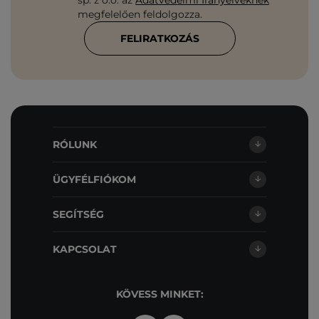
sp. z o.o. az
Adatvédelmi Irányelveknek
megfelelően feldolgozza.
FELIRATKOZÁS
RÓLUNK
ÜGYFÉLFIÓKOM
SEGÍTSÉG
KAPCSOLAT
KÖVESS MINKET: