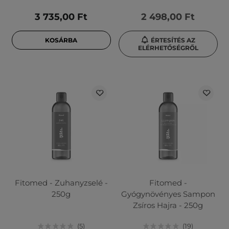
3 735,00 Ft
2 498,00 Ft
KOSÁRBA
ÉRTESÍTÉS AZ
ELÉRHETŐSÉGRŐL
Fitomed - Zuhanyzselé -
Fitomed -
250g
Gyógynövényes Sampon
Zsíros Hajra - 250g
5
19