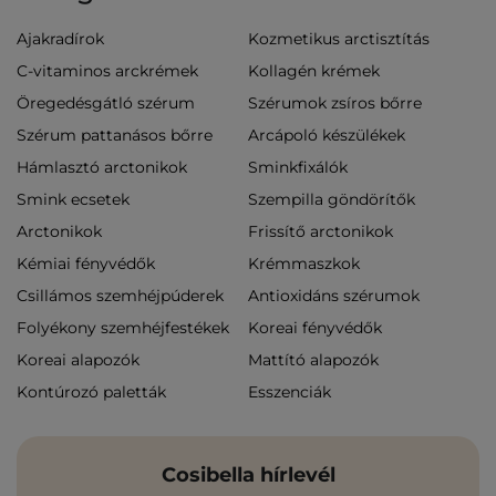
Ajakradírok
Kozmetikus arctisztítás
C-vitaminos arckrémek
Kollagén krémek
Öregedésgátló szérum
Szérumok zsíros bőrre
Szérum pattanásos bőrre
Arcápoló készülékek
Hámlasztó arctonikok
Sminkfixálók
Smink ecsetek
Szempilla göndörítők
Arctonikok
Frissítő arctonikok
Kémiai fényvédők
Krémmaszkok
Csillámos szemhéjpúderek
Antioxidáns szérumok
Folyékony szemhéjfestékek
Koreai fényvédők
Koreai alapozók
Mattító alapozók
Kontúrozó paletták
Esszenciák
Cosibella hírlevél