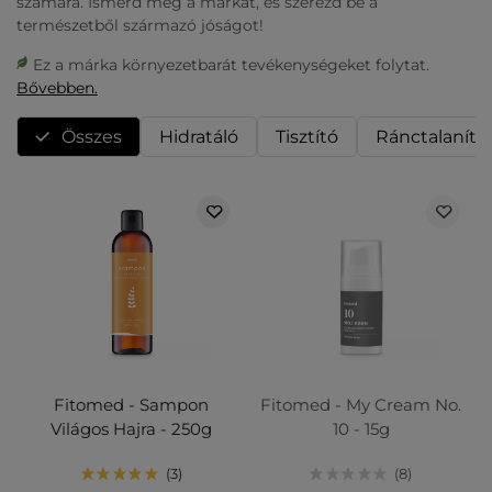
számára. Ismerd meg a márkát, és szerezd be a
természetből származó jóságot!
Ez a márka környezetbarát tevékenységeket folytat.
Bővebben.
Összes
Hidratáló
Tisztító
Ránctalanító
Fitomed - Sampon
Fitomed - My Cream No.
Világos Hajra - 250g
10 - 15g
3
8