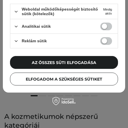
Weboldal működőképességét biztosító
Mindig
sütik (kötelezők)
aktív
Analitikai sütik
Reklám sütik
AKCIÓ
AZ ÖSSZES SÜTI ELFOGADÁSA
Torriden - Dive-In For Men All In One - Hidratáló
Arcemulzió - 200g
ELFOGADOM A SZÜKSÉGES SÜTIKET
5 760,00 Ft
7 200,00 Ft
A kozmetikumok népszerű
kategóriái