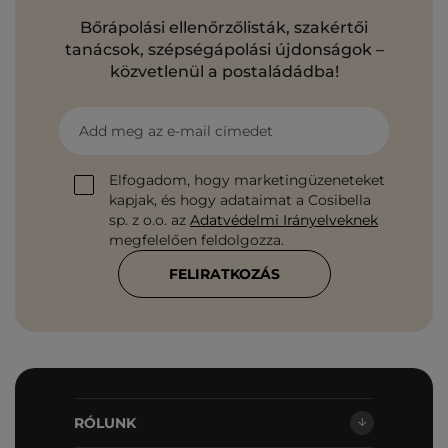
Bőrápolási ellenőrzőlisták, szakértői
tanácsok, szépségápolási újdonságok –
közvetlenül a postaládádba!
Add meg az e-mail címedet
Elfogadom, hogy marketingüzeneteket
kapjak, és hogy adataimat a Cosibella
sp. z o.o. az
Adatvédelmi Irányelveknek
megfelelően feldolgozza.
FELIRATKOZÁS
RÓLUNK