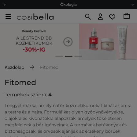
Ökológia
Ajándékkártya
Ingyenes szállítás 15 000 Ft-tól
Hűségprogram
Ökológia
Ajándékkártya
Kezdőlap
Fitomed
Fitomed
Termékek száma:
4
Lengyel márka, amely natúr kozmetikumokat kínál az arcra,
a testre és a hajra. Formuláikat olyan gyógynövényekre,
olajokra és kivonatokra alapozzák, amelyek tökéletesen
megfelelnek a bőr igényeinek. A termékek hatékonyak és
biztonságosak, és orvosok ajánlják az érzékeny bőrűek