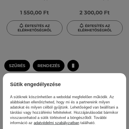
1 550,00 Ft
2 300,00 Ft
ÉRTESÍTÉS AZ
ÉRTESÍTÉS AZ
ELÉRHETŐSÉGRŐL
ELÉRHETŐSÉGRŐL
SZŰRÉS
RENDEZÉS
Neked ajánljuk
Sütik engedélyezése
A sütiknek köszönhetően a weboldal megfelelően működik. Az
alábbiakban ellenőrizheted, hogy mi és a partnereink milyen
adatokat és milyen célból gyűjtünk. Lehetőséged van beállítani a
tárolási vagy hozzáférési feltételeket. Hozzájárulásodat bármikor
visszavonhatod a sütik törlésével a böngészőből. További
információ az
adatvédelmi szabályzatban
található.