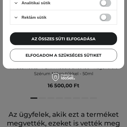
Analitikai sütik
Reklám sütik
AZ ÖSSZES SÜTI ELFOGADÁSA
ELFOGADOM A SZÜKSÉGES SÜTIKET
VT Cosmetics - PDRN Reedle Shot 100 - Regeneráló
Szérum Mikro-tűkkel - 50ml
16 500,00 Ft
Az ügyfelek, akik ezt a terméket
megvették, ezeket is vették meg