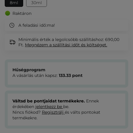
8ml
30ml
Raktáron
A feladási idő:
ma!
Minimális érték a legolcsóbb szállításhoz: 690,00
Ft.
Megnézem
a szállítási időt és költséget.
Hűségprogram
A vásárlás után kapsz:
133.33
pont
Váltsd be pontjaidat termékekre.
Ennek
érdekében
jelentkezz be
be.
Nincs fiókod?
Regisztrálj
és válts pontokat
termékekre.