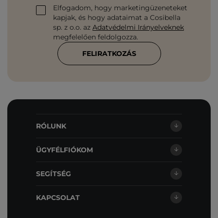
Elfogadom, hogy marketingüzeneteket
kapjak, és hogy adataimat a Cosibella
sp. z o.o. az
Adatvédelmi Irányelveknek
megfelelően feldolgozza.
FELIRATKOZÁS
RÓLUNK
ÜGYFÉLFIÓKOM
SEGÍTSÉG
KAPCSOLAT