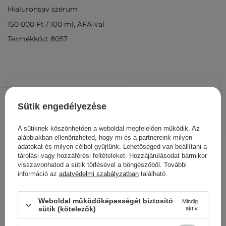
Hialuronsav szérum
150 000 Ft
/
100 ml
, ÁFA-val
Termékkód: 8057
12 000 Ft
/
db.
Sütik engedélyezése
KOSÁRBA
A sütiknek köszönhetően a weboldal megfelelően működik. Az
Más ügyfeleink ezeket is
alábbiakban ellenőrizheted, hogy mi és a partnereink milyen
adatokat és milyen célból gyűjtünk. Lehetőséged van beállítani a
nézegették
tárolási vagy hozzáférési feltételeket. Hozzájárulásodat bármikor
visszavonhatod a sütik törlésével a böngészőből. További
információ az
adatvédelmi szabályzatban
található.
Weboldal működőképességét biztosító
Mindig
sütik (kötelezők)
aktív