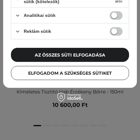
sütik (kötelezők)
aktív
Analitikai sütik
Reklám sütik
AZ ÖSSZES SÜTI ELFOGADÁSA
ELFOGADOM A SZÜKSÉGES SÜTIKET
Medik8 - Gentle Cleanse - Hydrating Rosemary Foam -
Kíméletes Tisztító Hab Érzékeny Bőrre - 150ml
10 600,00 Ft