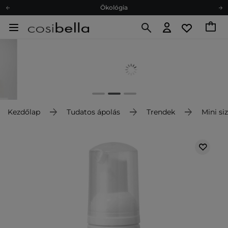
Ökológia
Ajándékkártya
Ingyenes szállítás 15 000 Ft-tól
Hűségprogram
Ökológia
Ajándékkártya
Kezdőlap
Tudatos ápolás
Trendek
Mini si