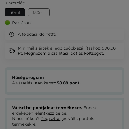
Kiszerelés:
40ml
150ml
Raktáron
A feladási idő:
hétfő
Minimális érték a legolcsóbb szállításhoz: 990,00
Ft.
Megnézem
a szállítási időt és költséget.
Hűségprogram
A vásárlás után kapsz:
58.89
pont
Váltsd be pontjaidat termékekre.
Ennek
érdekében
jelentkezz be
be.
Nincs fiókod?
Regisztrálj
és válts pontokat
termékekre.