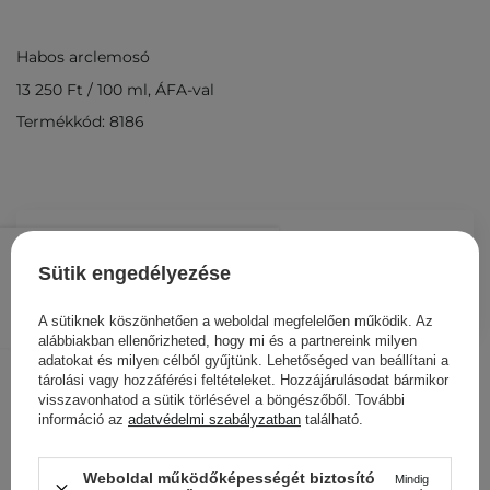
Habos arclemosó
13 250 Ft
/
100 ml
, ÁFA-val
Termékkód: 8186
5 300 Ft
/
db.
Sütik engedélyezése
KOSÁRBA
A sütiknek köszönhetően a weboldal megfelelően működik. Az
Más ügyfeleink ezeket is
alábbiakban ellenőrizheted, hogy mi és a partnereink milyen
adatokat és milyen célból gyűjtünk. Lehetőséged van beállítani a
nézegették
tárolási vagy hozzáférési feltételeket. Hozzájárulásodat bármikor
visszavonhatod a sütik törlésével a böngészőből. További
információ az
adatvédelmi szabályzatban
található.
Weboldal működőképességét biztosító
Mindig