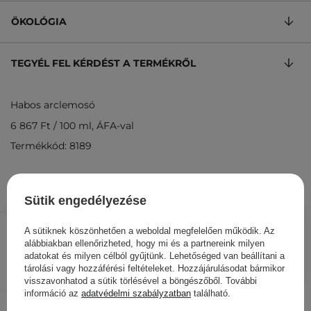
ÖKOLÓGIA
TEGYÉL FEL KÉRDÉST A TERMÉKRŐL
Habos arclemosó
6 867 Ft
/
100 ml
, ÁFA-val
Termékkód: 8189
Sütik engedélyezése
10 300 Ft
/
db.
A sütiknek köszönhetően a weboldal megfelelően működik. Az
alábbiakban ellenőrizheted, hogy mi és a partnereink milyen
KOSÁRBA
adatokat és milyen célból gyűjtünk. Lehetőséged van beállítani a
tárolási vagy hozzáférési feltételeket. Hozzájárulásodat bármikor
Más ügyfeleink ezeket is
visszavonhatod a sütik törlésével a böngészőből. További
információ az
adatvédelmi szabályzatban
található.
nézegették