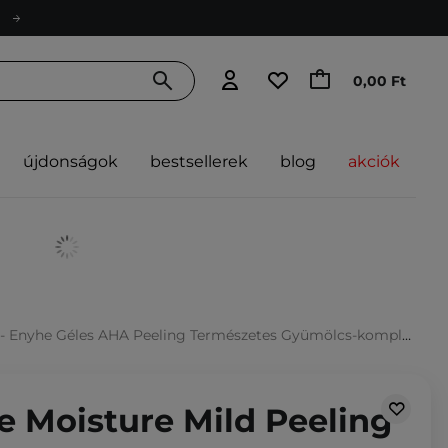
0,00 Ft
újdonságok
bestsellerek
blog
akciók
nyhe Géles AHA Peeling Természetes Gyümölcs-komplexszel - 90ml
e Moisture Mild Peeling