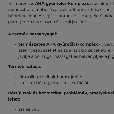
Természetes
AHA gyümölcs-komplexet
tartalmaz: 
narancsból, almából és citromból, ennek köszönhetőe
bőrirritációkat és segít fenntartani a megfelelő hidra
gyengéden hámlasztja és simítja a bőrt.
A termék hatóanyagai:
természetes AHA gyümölcs-komplex
- gyeng
szennyeződéseket és az elhalt bőrsejteket; re
javítja a bőr rugalmasságát és halványítják a p
Termék hatása:
eltávolítja az elhalt hámsejteket,
simítja a bőr egyenetlen textúráját.
Bőrtípusok és kozmetikai problémák, amelyeknél
lehet:
száraz bőr,