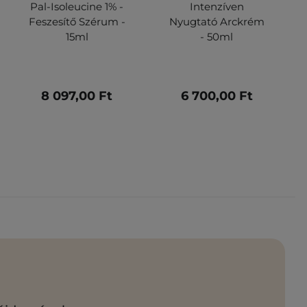
Pal-Isoleucine 1% -
Intenzíven
Feszesítő Szérum -
Nyugtató Arckrém
15ml
- 50ml
8 097,00 Ft
6 700,00 Ft