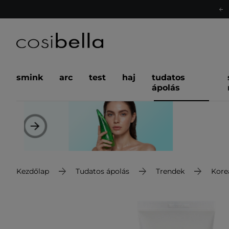
smink
arc
test
haj
tudatos
ápolás
Kezdőlap
Tudatos ápolás
Trendek
Kore