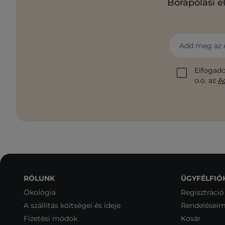
Bőrápolási e
Add meg az 
Elfogado
o.o. az
A
RÓLUNK
ÜGYFÉLFIÓ
Ökológia
Regisztráció
A szállítás költségei és ideje
Rendelései
Fizetési módok
Kosár