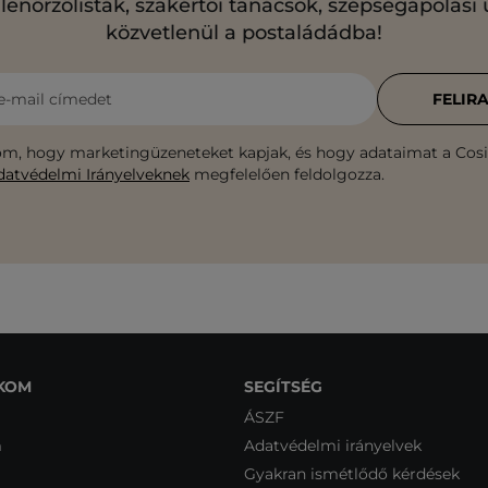
llenőrzőlisták, szakértői tanácsok, szépségápolási
közvetlenül a postaládádba!
e-mail címedet
FELIR
m, hogy marketingüzeneteket kapjak, és hogy adataimat a Cosib
datvédelmi Irányelveknek
megfelelően feldolgozza.
KOM
SEGÍTSÉG
ÁSZF
m
Adatvédelmi irányelvek
Gyakran ismétlődő kérdések