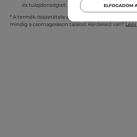
és tulajdonságait.
.
ELFOGADOM A
* A termék összetétele és csomagolása változhat. A 
mindig a csomagoláson találod. Kérdésed van?
Lépj