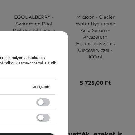
EQQUALBERRY -
Mixsoon - Glacier
Swimming Pool
Water Hyaluronic
Daily Facial Toner -
Acid Serum -
Hidratáló és
Arcszérum
Hámlasztó
Hialuronsavval és
Arctoner - 155ml
Gleccservízzel -
100ml
ereink milyen adatokat és
 bármikor visszavonhatod a sütik
3 620,00 Ft
5 725,00 Ft
Mindig aktív
k ezt a terméket megvették, ezeket is