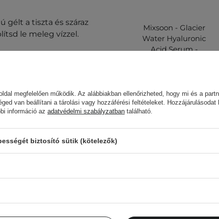
gélt a tiszta és száraz
Mixsoon - Glacier
ítsd le meleg vízzel.
Water Hyaluronic
Acid Serum -
 meg az
Allergiateszt
című
Szérum
.
Hialuronsavval és
Gleccservízzel -
300ml
ldal megfelelően működik. Az alábbiakban ellenőrizheted, hogy mi és a partn
éged van beállítani a tárolási vagy hozzáférési feltételeket. Hozzájárulásodat
bbi információ az
adatvédelmi szabályzatban
található.
7 710,00 Ft
sségét biztosító sütik (kötelezők)
gyja abba a termék
n tárolja. A szállítás
ja a termék stabilitását
Az ügyfelek, aki