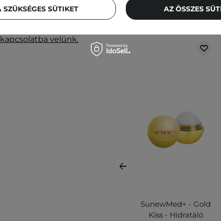
 SZÜKSÉGES SÜTIKET
AZ ÖSSZES SÜ
legfrissebb információkat
 kapcsolatba velünk.
SunewMed+ - Gold
Kiss - Hidratáló