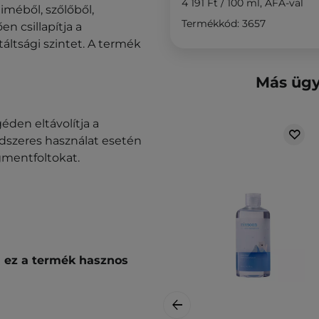
4 191 Ft
/
100 ml
, ÁFA-val
liméből, szőlőből,
Termékkód: 3657
n csillapítja a
táltsági szintet. A termék
Más ügy
éden eltávolítja a
ndszeres használat esetén
igmentfoltokat.
 ez a termék hasznos