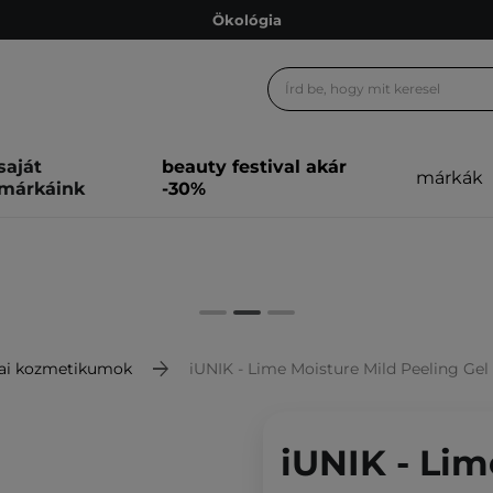
Ökológia
Ajándékkártya
Ingyenes szállítás 15 000 Ft-tól
Hűségprogram
saját
beauty festival akár
márkák
Ökológia
márkáink
-30%
Ajándékkártya
ai kozmetikumok
iUNIK - Lime Moisture Mild Peeling Gel - E
iUNIK - Lim