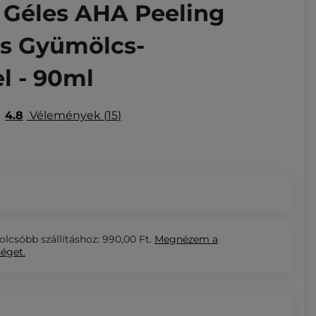
e Géles AHA Peeling
s Gyümölcs-
l - 90ml
4.8
Vélemények
15
olcsóbb szállításhoz: 990,00 Ft.
Megnézem
a
séget.