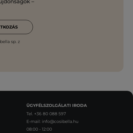
 újdonságok –
ATKOZÁS
ella sp. z
ÜGYFÉLSZOLGÁLATI IRODA
Tel.
+36 80 088 597
E-mail:
info@cosibella.hu
08:00 - 12:00