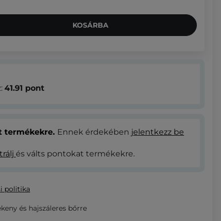
KOSÁRBA
z:
41.91
pont
at termékekre.
Ennek érdekében
jelentkezz be
trálj
és válts pontokat termékekre.
i politika
eny és hajszáleres bőrre