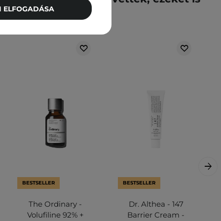
TI ELFOGADÁSA
vették meg
BESTSELLER
BESTSELLER
The Ordinary -
Dr. Althea - 147
Volufiline 92% +
Barrier Cream -