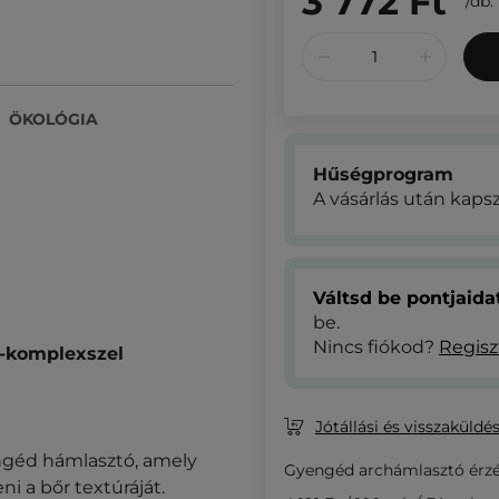
3 772 Ft
/
db.
ÖKOLÓGIA
Hűségprogram
A vásárlás után kaps
Váltsd be pontjaid
be.
Nincs fiókod?
Regisz
-komplexszel
Jótállási és visszaküldés
géd hámlasztó, amely
Gyengéd archámlasztó érzék
ni a bőr textúráját.