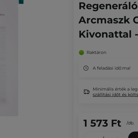
Regeneráló
Arcmaszk C
Kivonattal 
Raktáron
A feladási idő:
ma!
Minimális érték a leg
szállítási időt és költ
1 573 Ft
/
db.