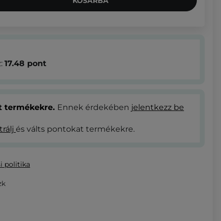
KOSÁRBA
z:
17.48
pont
at termékekre.
Ennek érdekében
jelentkezz be
trálj
és válts pontokat termékekre.
i politika
zk