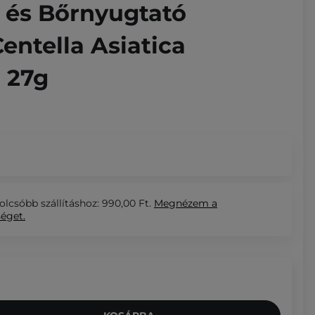
 és Bőrnyugtató
entella Asiatica
- 27g
olcsóbb szállításhoz: 990,00 Ft.
Megnézem
a
séget.