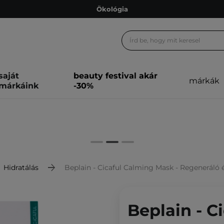
Ökológia
Ajándékkártya
Ingyenes szállítás 15 000 Ft-tól
Hűségprogram
saját
beauty festival akár
márkák
Ökológia
márkáink
-30%
Ajándékkártya
Hidratálás
Beplain - Cicaful Calming Mask - Regeneráló é
Beplain - C