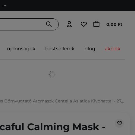
0,00 Ft
újdonságok
bestsellerek
blog
akciók
s Bőrnyugtató Arcmaszk Centella Asiatica Kivonattal - 27g
icaful Calming Mask -