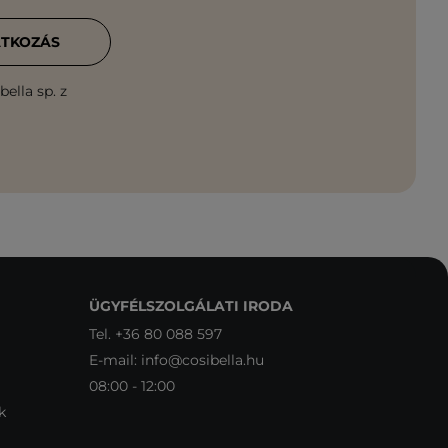
ATKOZÁS
ella sp. z
ÜGYFÉLSZOLGÁLATI IRODA
Tel.
+36 80 088 597
E-mail:
info@cosibella.hu
08:00 - 12:00
k