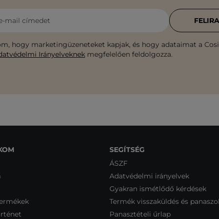
e-mail címedet
FELIR
m, hogy marketingüzeneteket kapjak, és hogy adataimat a Cosib
datvédelmi Irányelveknek
megfelelően feldolgozza.
KOM
SEGÍTSÉG
ÁSZF
m
Adatvédelmi irányelvek
Gyakran ismétlődő kérdések
termékek
Termék visszaküldés és panaszo
rténet
Panasztételi űrlap