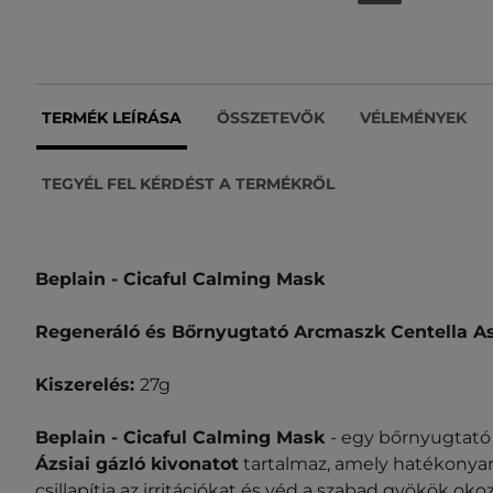
TERMÉK LEÍRÁSA
ÖSSZETEVŐK
VÉLEMÉNYEK
TEGYÉL FEL KÉRDÉST A TERMÉKRŐL
Beplain - Cicaful Calming Mask
Regeneráló és Bőrnyugtató Arcmaszk Centella Asi
Kiszerelés:
27g
Beplain - Cicaful Calming Mask
- egy bőrnyugtató
Ázsiai gázló kivonatot
tartalmaz, amely hatékonyan 
csillapítja az irritációkat és véd a szabad gyökök oko