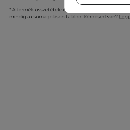
* A termék összetétele és csomagolása változhat. A 
mindig a csomagoláson találod. Kérdésed van?
Lépj