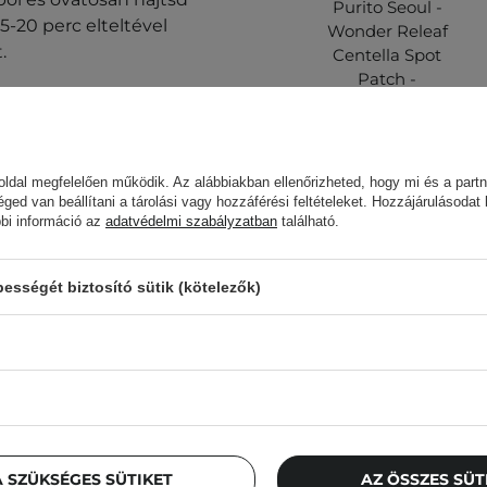
Purito Seoul -
15-20 perc elteltével
Wonder Releaf
.
Centella Spot
Patch -
Láthatatlan
 meg az
Allergiateszt
című
Aknetapaszok - 51
.
db.
ldal megfelelően működik. Az alábbiakban ellenőrizheted, hogy mi és a partn
3 175,00 Ft
éged van beállítani a tárolási vagy hozzáférési feltételeket. Hozzájárulásodat
bbi információ az
adatvédelmi szabályzatban
található.
sségét biztosító sütik (kötelezők)
gyja abba a termék
Az ügyfelek, aki
n tárolja. A szállítás
ja a termék stabilitását
 SZÜKSÉGES SÜTIKET
AZ ÖSSZES SÜ