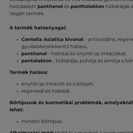
hozzáadott
panthenol
és
pantholakton
hidratálják 
Vegán termék.
A termék hatóanyagai:
Centella Asiatica kivonat
- antioxidáns, regen
gyulladáscsökkentő hatású,
panthenol
- hidratál és enyhíti az irritációkat,
pantolakton
- hidratálja, puhítja és simítja a bőr
Termék hatása:
enyhíti az irritációt és a bőrpírt,
regenerál és hidratál.
Bőrtípusok és kozmetikai problémák, amelyeknél
lehet:
minden bőrtípus.
Alkalmazási mód:
Vedd ki a maszkot a csomagolásb