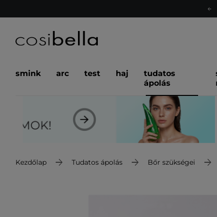
smink
arc
test
haj
tudatos
ápolás
Kezdőlap
Tudatos ápolás
Bőr szükségei