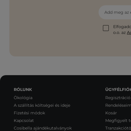
Add meg az 
Elfogado
o.o. az
A
RÓLUNK
ÜGYFÉLFIÓ
Ökológia
Regisztráció
A szállítás költségei és ideje
Rendelései
Fizetési módok
Kosár
Kapcsolat
Megfigyelt 
Cosibella ajándékutalványok
Tranzakciótö