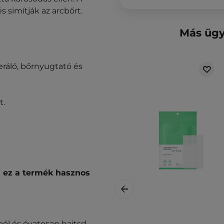
és simítják az arcbőrt.
Más ügy
eráló, bőrnyugtató és
t.
 ez a termék hasznos
ól és óvatosan hajtsd