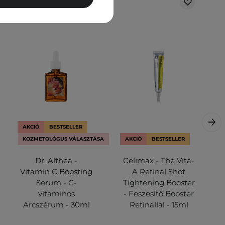
AKCIÓ
BESTSELLER
KOZMETOLÓGUS VÁLASZTÁSA
AKCIÓ
BESTSELLER
Dr. Althea -
Celimax - The Vita-
Vitamin C Boosting
A Retinal Shot
Serum - C-
Tightening Booster
vitaminos
- Feszesítő Booster
Arcszérum - 30ml
Retinallal - 15ml