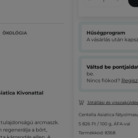
Hűségprogram
ÖKOLÓGIA
A vásárlás után kaps
Váltsd be pontjaid
be.
Nincs fiókod?
Regisz
atica Kivonattal
Jótállási és visszaküldés
Centella Asiatica fátyolmas
 tulajdonságú arcmaszk.
5 826 Ft
/
100 g
, ÁFA-val
regenerálja a bőrt,
Termékkód: 8368
zta károsodás ellen. A