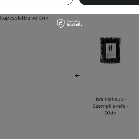
legfrissebb információkat
 kapcsolatba velünk.
Ibra Makeup -
Szempillakefe -
50db