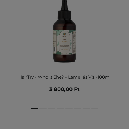
HairTry - Who is She? - Lamellás Víz -100ml
3 800,00 Ft