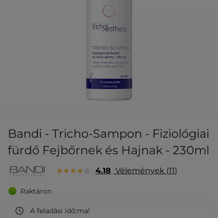
Bandi - Tricho-Sampon - Fiziológiai
fürdő Fejbőrnek és Hajnak - 230ml
4.18
Vélemények
11
Raktáron
A feladási idő:
ma!