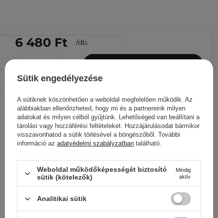
6 480 Ft
/
db.
KOSÁRBA
Sütik engedélyezése
Más ügyfeleink ezeket is
nézegették
A sütiknek köszönhetően a weboldal megfelelően működik. Az
alábbiakban ellenőrizheted, hogy mi és a partnereink milyen
adatokat és milyen célból gyűjtünk. Lehetőséged van beállítani a
tárolási vagy hozzáférési feltételeket. Hozzájárulásodat bármikor
visszavonhatod a sütik törlésével a böngészőből. További
információ az
adatvédelmi szabályzatban
található.
Weboldal működőképességét biztosító
Mindig
sütik (kötelezők)
aktív
Analitikai sütik