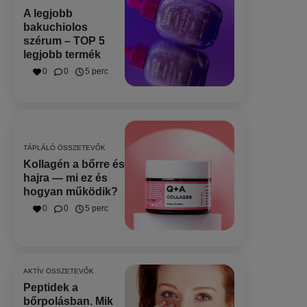
A legjobb
bakuchiolos
szérum – TOP 5
legjobb termék
0
0
5 perc
TÁPLÁLÓ ÖSSZETEVŐK
Kollagén a bőrre és
hajra — mi ez és
hogyan működik?
0
0
5 perc
AKTÍV ÖSSZETEVŐK
Peptidek a
bőrpolásban. Mik