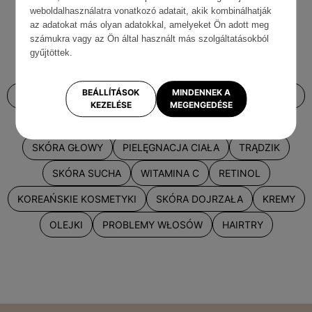
weboldalhasználatra vonatkozó adatait, akik kombinálhatják
PIELĘGNACJA TWARZY
TOP PRODUKTÓW
az adatokat más olyan adatokkal, amelyeket Ön adott meg
számukra vagy az Ön által használt más szolgáltatásokból
PIELĘGNACJA WŁOSÓW
SKINTRA
NAWILŻENIE
gyűjtöttek.
PORADY KOSMETOLOGA
KWASY
SPF
BEÁLLÍTÁSOK
MINDENNEK A
ZŁUSZCZANIE
SKŁADY KOSMETYKÓW
ZMARSZCZKI
KEZELÉSE
MEGENGEDÉSE
ABC PIELĘGNACJI
OCZYSZCZANIE TWARZY
SKÓRA GŁOWY
PIELĘGNACJA CIAŁA
TRĄDZIK
SKÓRA SUCHA
WITAMINA C
RETINOL
KOREAŃSKIE KOSMETYKI
SKÓRA DOJRZAŁA
KREMY
OLEJKI
PROBLEMY WŁOSÓW
HAIRTRY