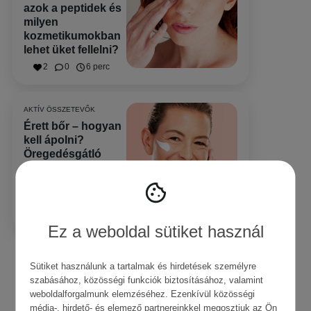
azok a peptidek és
milyen
kozmetikumokban
lehet üket fellelni?
2
0
6 perc
AKTÍV ÖSSZETEVŐK
Érett bőr – hogyan
kell ápolni?
Öregedésgátló
összetevők és
kozmetikumok
áttekintése
0
0
3 perc
Ez a weboldal sütiket használ
Sütiket használunk a tartalmak és hirdetések személyre
Tagok
szabásához, közösségi funkciók biztosításához, valamint
weboldalforgalmunk elemzéséhez. Ezenkívül közösségi
média-, hirdető- és elemező partnereinkkel megosztjuk az Ön