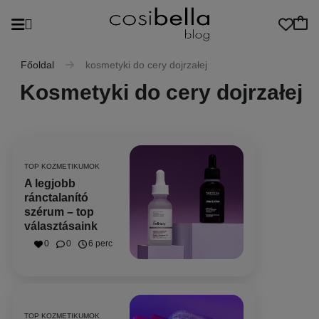
Főoldal
kosmetyki do cery dojrzałej
Kosmetyki do cery dojrzałej
TOP KOZMETIKUMOK
A legjobb
ránctalanító
szérum – top
választásaink
0
0
6 perc
TOP KOZMETIKUMOK