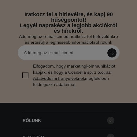
Iratkozz fel a hírlevélre, és kapj 90
hűségpontot!
Legyél naprakész a legjobb akciókról
és hírekről.
Add meg az e-mail címed, iratkozz fel hírlevelünkre
és értesülj a legfrissebb információkról rólunk
Elfogadom, hogy marketingkommunikációt
kapjak, és hogy a Cosibella sp. z o.o. az
Adatvédelmi Irányelveknek
megfelelően
feldolgozza adataimat.
RÓLUNK