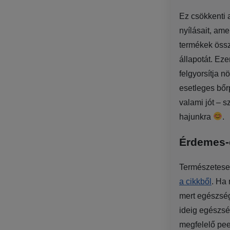
Ez csökkenti 
nyílásait, am
termékek össz
állapotát. Ez
felgyorsítja 
esetleges bőr
valami jót – 
hajunkra
.
Érdemes-e
Természetesen
a cikkből
. Ha 
mert egészség
ideig egészsé
megfelelő pee