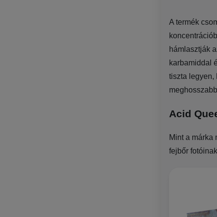
A termék csom
koncentrációb
hámlasztják a
karbamiddal é
tiszta legyen,
meghosszabbít
Acid Que
Mint a márka 
fejbőr fotóina