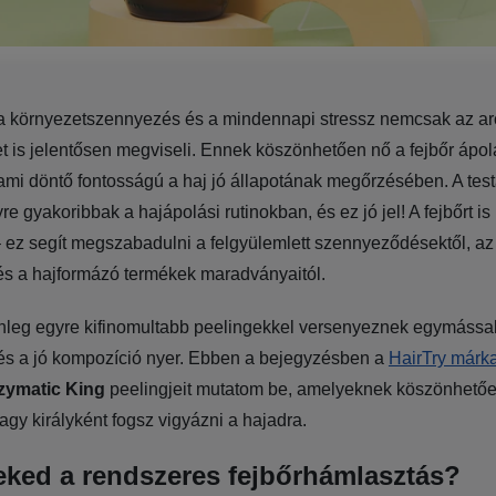
a környezetszennyezés és a mindennapi stressz nemcsak az ar
et is jelentősen megviseli. Ennek köszönhetően nő a fejbőr ápo
ami döntő fontosságú a haj jó állapotának megőrzésében. A tes
re gyakoribbak a hajápolási rutinokban, és ez jó jel! A fejbőrt i
l – ez segít megszabadulni a felgyülemlett szennyeződésektől, az 
és a hajformázó termékek maradványaitól.
nleg egyre kifinomultabb peelingekkel versenyeznek egymással
és a jó kompozíció nyer. Ebben a bejegyzésben a
HairTry márk
zymatic King
peelingjeit mutatom be, amelyeknek köszönhető
agy királyként fogsz vigyázni a hajadra.
eked a rendszeres fejbőrhámlasztás?