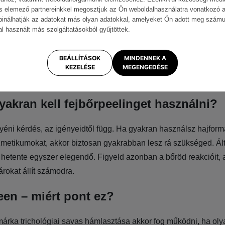
velük:
és elemező partnereinkkel megosztjuk az Ön weboldalhasználatra vonatkozó a
binálhatják az adatokat más olyan adatokkal, amelyeket Ön adott meg szám
– forrása a papaja,
al használt más szolgáltatásokból gyűjtöttek.
ain
– ananászból származó enzim,
áz
,
BEÁLLÍTÁSOK
MINDENNEK A
in
,
KEZELÉSE
MEGENGEDÉSE
 forrása a füge.
yakran kell fejbőrpeelinget használni?
éni kérdés, az igényeidtől függ. Ha gyakran használsz hajform
zmetikumokat, akkor biztosan gyakrabban lesz rá szükséged. Ál
 hetente egyszer elegendő. Figyeld azonban a bőröd reakcióit, 
rokat állít számodra.
en – miért pont ez?
márka trichológiai savas hámlasztása akkor fog működni, ha oly