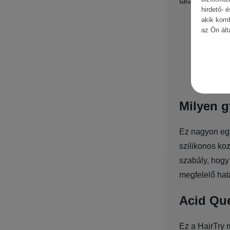
találkozhatsz 
hirdető- 
akik kom
Papain
az Ön ált
Bromel
Keratin
Subtiliz
Ficina
–
Milyen g
Ez nagyon egy
szilikonos ko
szabály, hogy
megfelelő hatá
Acid Que
Ez a HairTry 