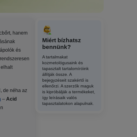
cbőrt, hanem
Miért bízhatsz
lásának
bennünk?
tápolók és
A tartalmakat
s rendszeresen
kozmetológusaink és
elhalt
tapasztalt tartalomíróink
állítják össze. A
bejegyzéseit szakértő is
ellenőrzi. A szerzők maguk
, de néha az
is kipróbálják a termékeket,
így leírásaik valós
a
–
Acid
tapasztalatokon alapulnak.
en