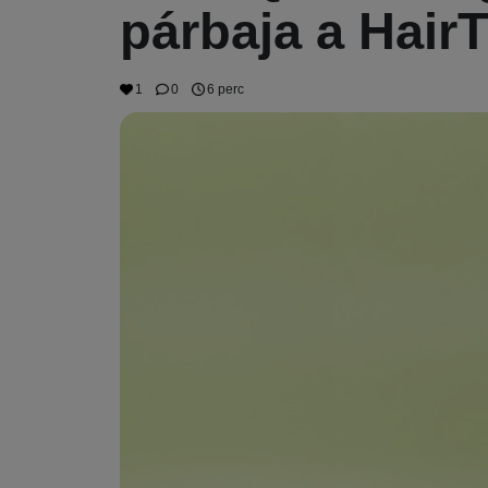
párbaja a HairT
1
0
6 perc