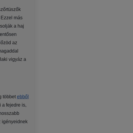
szőrtüszők
. Ezzel más
solják a haj
lentősen
előzöd az
 magaddal
aki vigyáz a
g többet
ebből
 a fejedre is,
 hosszabb
z igényeidnek