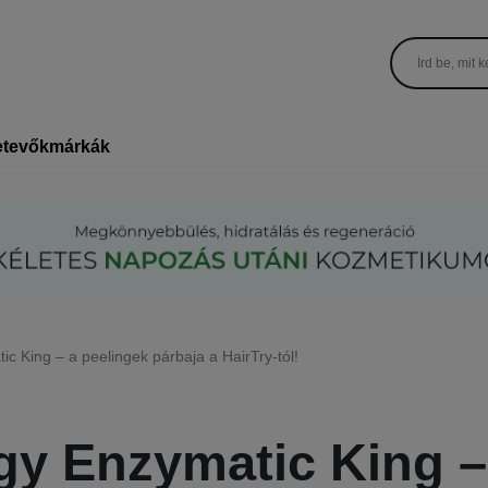
etevők
márkák
c King – a peelingek párbaja a HairTry-tól!
y Enzymatic King –