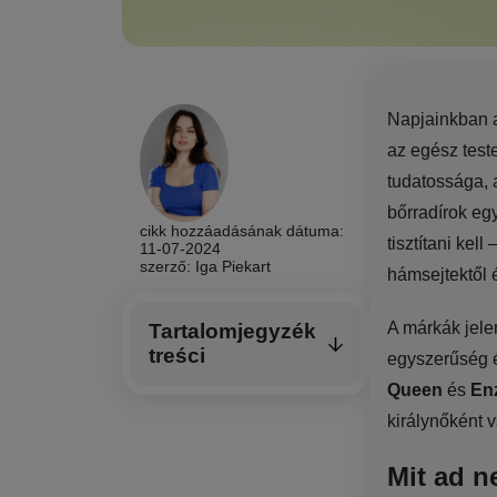
Napjainkban 
az egész test
tudatossága, 
bőrradírok egy
cikk hozzáadásának dátuma:
tisztítani kel
11-07-2024
szerző: Iga Piekart
hámsejtektől 
A márkák jele
Tartalomjegyzék
treści
egyszerűség 
Queen
és
En
királynőként v
Mit ad n