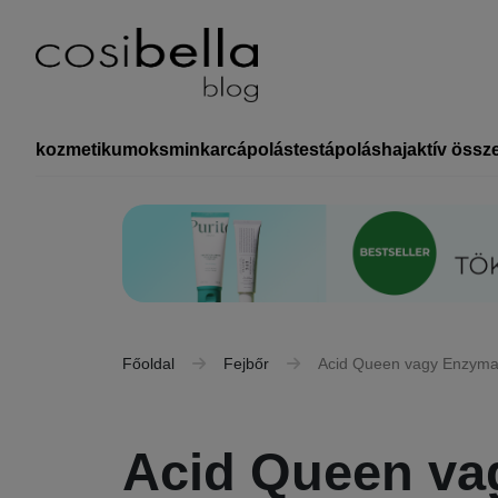
kozmetikumok
smink
arcápolás
testápolás
haj
aktív össz
Főoldal
Fejbőr
Acid Queen vagy Enzymati
Acid Queen vag