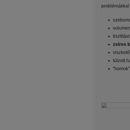
problémákkal 
szeborre
volumen
tisztítás
zsíros 
viszkető 
túlzott 
“homok” 