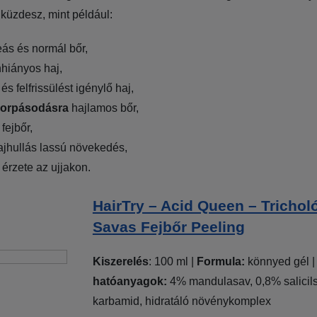
küzdesz, mint például:
ás és normál bőr,
hiányos haj,
t és felfrissülést igénylő haj,
korpásodásra
hajlamos bőr,
fejbőr,
hajhullás lassú növekedés,
érzete az ujjakon.
HairTry – Acid Queen – Tricholó
Savas Fejbőr Peeling
Kiszerelés
: 100 ml |
Formula:
könnyed gél 
hatóanyagok:
4% mandulasav, 0,8% salicil
karbamid, hidratáló növénykomplex