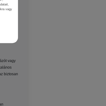
datait,
ukra vagy
ázót vagy
talános
az biztosan
an