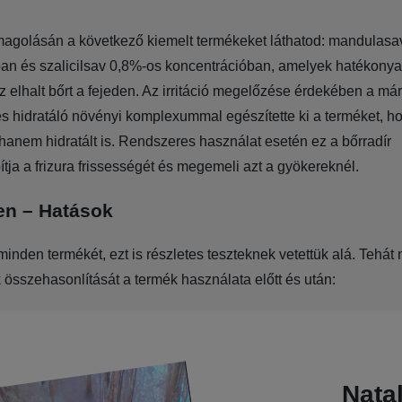
agolásán a következő kiemelt termékeket láthatod: mandulas
an és szalicilsav 0,8%-os koncentrációban, amelyek hatékonyan 
z elhalt bőrt a fejeden. Az irritáció megelőzése érdekében a m
s hidratáló növényi komplexummal egészítette ki a terméket, h
 hanem hidratált is. Rendszeres használat esetén ez a bőrradír
ja a frizura frissességét és megemeli azt a gyökereknél.
en – Hatások
minden termékét, ezt is részletes teszteknek vetettük alá. Tehá
k összehasonlítását a termék használata előtt és után:
Natal