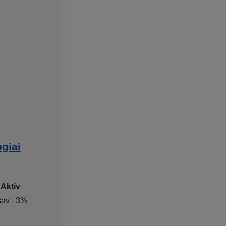
giai
|
Aktív
sav , 3%