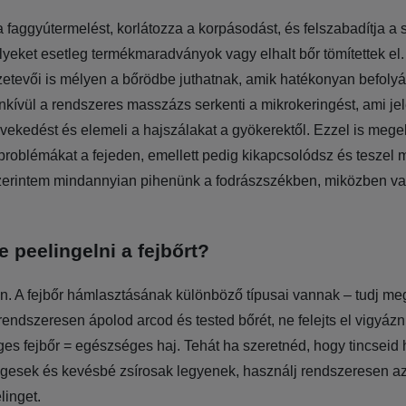
a faggyútermelést, korlátozza a korpásodást, és felszabadítja a 
elyeket esetleg termékmaradványok vagy elhalt bőr tömítettek el
etevői is mélyen a bőrödbe juthatnak, amik hatékonyan befolyá
enkívül a rendszeres masszázs serkenti a mikrokeringést, ami je
növekedést és elemeli a hajszálakat a gyökerektől. Ezzel is meg
problémákat a fejeden, emellett pedig kikapcsolódsz és teszel
szerintem mindannyian pihenünk a fodrászszékben, miközben val
 peelingelni a fejbőrt?
. A fejbőr hámlasztásának különböző típusai vannak – tudj me
rendszeresen ápolod arcod és tested bőrét, ne felejts el vigyázni
es fejbőr = egészséges haj. Tehát ha szeretnéd, hogy tincseid
gesek és kevésbé zsírosak legyenek, használj rendszeresen a
linget.