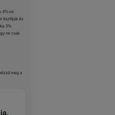
av 4%-os
tisztítják és
árka 3%
ogy ne csak
t nézzd meg a
ia,