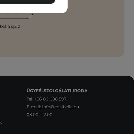
ATKOZÁS
ella sp. z
ÜGYFÉLSZOLGÁLATI IRODA
Tel.
+36 80 088 597
E-mail:
info@cosibella.hu
08:00 - 12:00
k