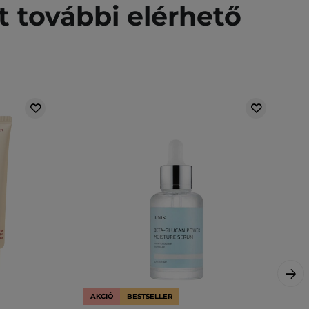
t további elérhető
AKCIÓ
BESTSELLER