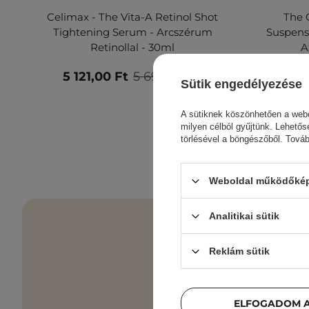
Celimax - The Vita-A Retinol Shot
The 
Tightening Serum - Arcszérum
Suspens
Retinollal - 30ml
A
5 121,00 Ft
5 690,00 Ft
Sütik engedélyezése
A sütiknek köszönhetően a webo
milyen célból gyűjtünk. Lehetős
törlésével a böngészőből. Tová
Weboldal működőképe
Analitikai sütik
Reklám sütik
Bőrápolási e
ELFOGADOM A