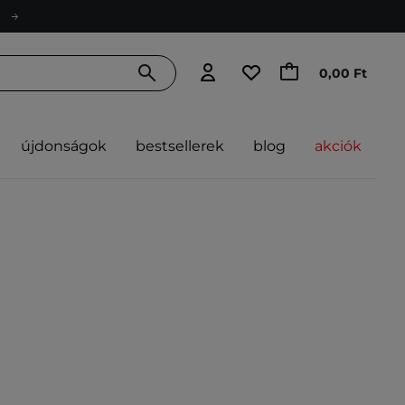
0,00 Ft
újdonságok
bestsellerek
blog
akciók