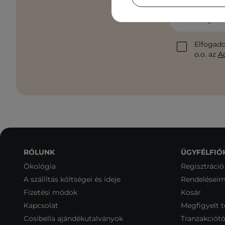
Add meg az 
Elfogado
o.o. az
A
RÓLUNK
ÜGYFÉLFIÓ
Ökológia
Regisztráció
A szállítás költségei és ideje
Rendelései
Fizetési módok
Kosár
Kapcsolat
Megfigyelt 
Cosibella ajándékutalványok
Tranzakciótö