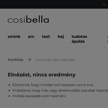
smink
arc
test
haj
tudatos
ápolás
Kezdőlap
A termék nem elérhető
Elnézést, nincs eredmény
Ellenőrizd, hogy minden szó helyesen van-e írva.
Próbálkozz meg más vagy általánosabb szavakat haszná
Próbálj kevesebb szót használni