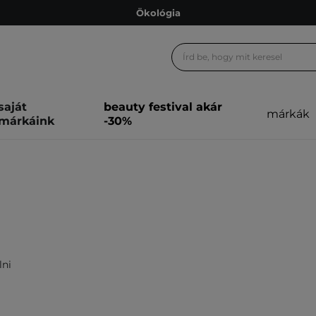
Ökológia
Ajándékkártya
Ingyenes szállítás 15 000 Ft-tól
Hűségprogram
saját
beauty festival akár
márkák
Ökológia
márkáink
-30%
Ajándékkártya
lni