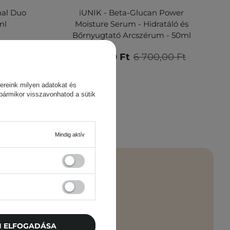
nal Duo
iUNIK - Beta-Glucan Power
ml
Moisture Serum - Hidratáló és
Bőrnyugtató Arcszérum - 50ml
,00 Ft
5 695,00 Ft
6 700,00 Ft
ereink milyen adatokat és
 bármikor visszavonhatod a sütik
Mindig aktív
 újdonságok –
TI ELFOGADÁSA