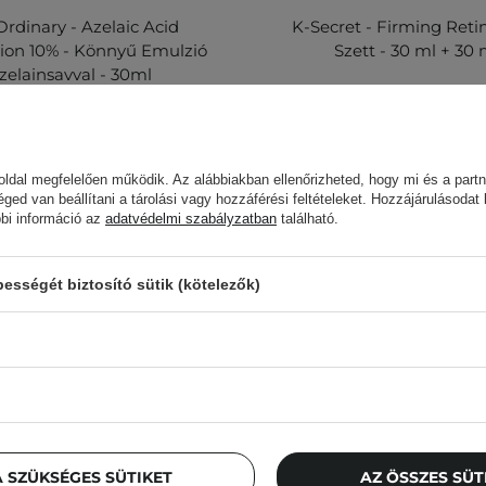
Ordinary - Azelaic Acid
K-Secret - Firming Reti
ion 10% - Könnyű Emulzió
Szett - 30 ml + 30 
zelainsavval - 30ml
6 800,00 Ft
10 550,00 Ft
11 390
ldal megfelelően működik. Az alábbiakban ellenőrizheted, hogy mi és a partn
éged van beállítani a tárolási vagy hozzáférési feltételeket. Hozzájárulásodat
bbi információ az
adatvédelmi szabályzatban
található.
sségét biztosító sütik (kötelezők)
Cosibella hírlevél
llenőrzőlisták, szakértői tanácsok, szépségápolási
közvetlenül a postaládádba!
 SZÜKSÉGES SÜTIKET
AZ ÖSSZES SÜ