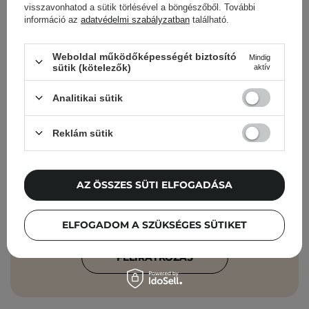
visszavonhatod a sütik törlésével a böngészőből. További
információ az
adatvédelmi szabályzatban
található.
Cosibella hírlevél
Weboldal működőképességét biztosító
Mindig
sütik (kötelezők)
aktív
Bőrápolási ellenőrzőlisták, szakértői
Analitikai sütik
tanácsok, szépségápolási újdonságok –
közvetlenül a postaládádba!
Reklám sütik
Add meg az e-mail címedet
AZ ÖSSZES SÜTI ELFOGADÁSA
Elfogadom, hogy marketingüzeneteket
kapjak, és hogy adataimat a Cosibella
sp. z o.o. az
Adatvédelmi Irányelveknek
ELFOGADOM A SZÜKSÉGES SÜTIKET
megfelelően feldolgozza.
FELIRATKOZÁS