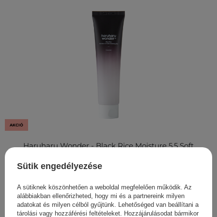
AKCIÓ
Haruharu Wonder - Black Rice Moisture 5.5 Soft
Cleansing Gel - Arctisztító Gél Rizsfermentummal -
Sütik engedélyezése
100ml
3 440,00 Ft
4 300,00 Ft
A sütiknek köszönhetően a weboldal megfelelően működik. Az
alábbiakban ellenőrizheted, hogy mi és a partnereink milyen
adatokat és milyen célból gyűjtünk. Lehetőséged van beállítani a
tárolási vagy hozzáférési feltételeket. Hozzájárulásodat bármikor