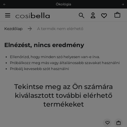
Ökológia
Ajándékkártya
Ingyenes szállítás 15 000 Ft-tól
Kezdőlap
A termék nem elérhető
Hűségprogram
Ökológia
Elnézést, nincs eredmény
Ajándékkártya
Ellenőrizd, hogy minden szó helyesen van-e írva.
Próbálkozz meg más vagy általánosabb szavakat használni
Próbálj kevesebb szót használni
Tekintse meg az Ön számára
kiválasztott további elérhető
termékeket