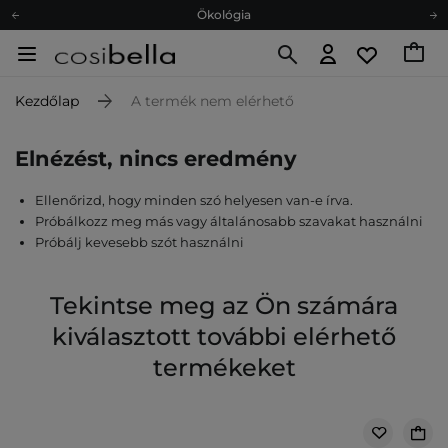
Ökológia
Ajándékkártya
Ingyenes szállítás 15 000 Ft-tól
Kezdőlap
A termék nem elérhető
Hűségprogram
Ökológia
Elnézést, nincs eredmény
Ajándékkártya
Ellenőrizd, hogy minden szó helyesen van-e írva.
Próbálkozz meg más vagy általánosabb szavakat használni
Próbálj kevesebb szót használni
Tekintse meg az Ön számára
kiválasztott további elérhető
termékeket