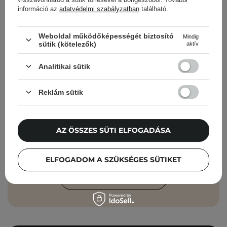
információ az
adatvédelmi szabályzatban
található.
Cosibella hírlevél
Weboldal működőképességét biztosító
Mindig
sütik (kötelezők)
aktív
Bőrápolási ellenőrzőlisták, szakértői
tanácsok, szépségápolási újdonságok –
Analitikai sütik
közvetlenül a postaládádba!
Reklám sütik
Add meg az e-mail címedet
Elfogadom, hogy marketingüzeneteket
AZ ÖSSZES SÜTI ELFOGADÁSA
kapjak, és hogy adataimat a Cosibella
sp. z o.o. az
Adatvédelmi Irányelveknek
ELFOGADOM A SZÜKSÉGES SÜTIKET
megfelelően feldolgozza.
FELIRATKOZÁS