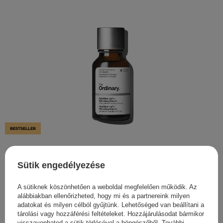
BESTSELLER
The Ordinary - Volufiline 92% + Pal-Isoleucine 1% -
Feszesítő Szérum - 15ml
Sütik engedélyezése
8 097,00 Ft
A sütiknek köszönhetően a weboldal megfelelően működik. Az
alábbiakban ellenőrizheted, hogy mi és a partnereink milyen
adatokat és milyen célból gyűjtünk. Lehetőséged van beállítani a
tárolási vagy hozzáférési feltételeket. Hozzájárulásodat bármikor
visszavonhatod a sütik törlésével a böngészőből. További