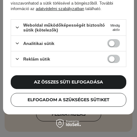
visszavonhatod a sütik törlésével a böngészőből. További
információ az
adatvédelmi szabályzatban
található.
Cosibella hírlevél
Weboldal működőképességét biztosító
Mindig
sütik (kötelezők)
aktív
Bőrápolási ellenőrzőlisták, szakértői
Analitikai sütik
tanácsok, szépségápolási újdonságok –
közvetlenül a postaládádba!
Reklám sütik
Add meg az e-mail címedet
AZ ÖSSZES SÜTI ELFOGADÁSA
Elfogadom, hogy marketingüzeneteket
kapjak, és hogy adataimat a Cosibella
sp. z o.o. az
Adatvédelmi Irányelveknek
ELFOGADOM A SZÜKSÉGES SÜTIKET
megfelelően feldolgozza.
FELIRATKOZÁS