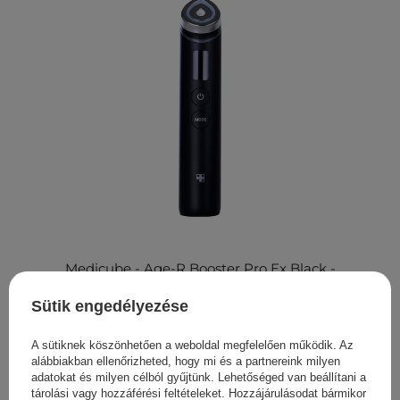
Medicube - Age-R Booster Pro Ex Black -
Multifunkcionális Arcápoló Készülék - 1db
Sütik engedélyezése
84 990,00 Ft
A sütiknek köszönhetően a weboldal megfelelően működik. Az
alábbiakban ellenőrizheted, hogy mi és a partnereink milyen
adatokat és milyen célból gyűjtünk. Lehetőséged van beállítani a
tárolási vagy hozzáférési feltételeket. Hozzájárulásodat bármikor