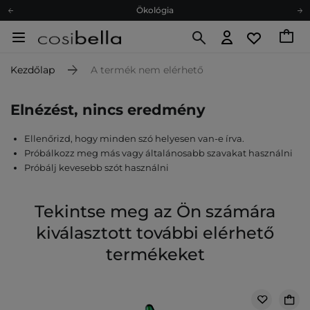
Ökológia
Ajándékkártya
Ingyenes szállítás 15 000 Ft-tól
Kezdőlap
A termék nem elérhető
Hűségprogram
Ökológia
Elnézést, nincs eredmény
Ajándékkártya
Ellenőrizd, hogy minden szó helyesen van-e írva.
Próbálkozz meg más vagy általánosabb szavakat használni
Próbálj kevesebb szót használni
Tekintse meg az Ön számára
kiválasztott további elérhető
termékeket