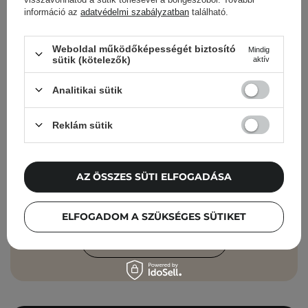
információ az
adatvédelmi szabályzatban
található.
Cosibella hírlevél
Weboldal működőképességét biztosító
Mindig
sütik (kötelezők)
aktív
Bőrápolási ellenőrzőlisták, szakértői
tanácsok, szépségápolási újdonságok –
Analitikai sütik
közvetlenül a postaládádba!
Reklám sütik
Add meg az e-mail címedet
Elfogadom, hogy marketingüzeneteket
AZ ÖSSZES SÜTI ELFOGADÁSA
kapjak, és hogy adataimat a Cosibella
sp. z o.o. az
Adatvédelmi Irányelveknek
ELFOGADOM A SZÜKSÉGES SÜTIKET
megfelelően feldolgozza.
FELIRATKOZÁS