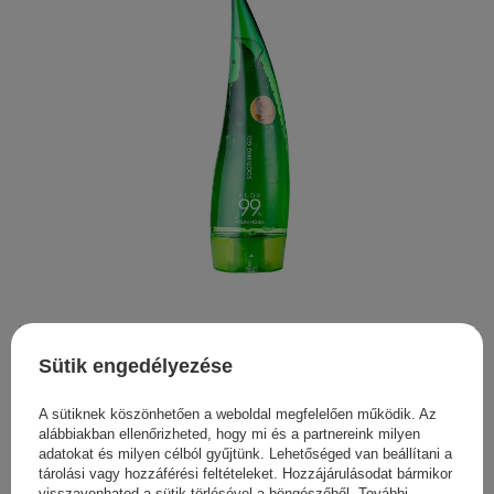
Holika Holika - Aloe 99% Soothing Gel - Aloe Vera Arc- és
Testápoló Gél - 250ml
Sütik engedélyezése
2 950,00 Ft
A sütiknek köszönhetően a weboldal megfelelően működik. Az
alábbiakban ellenőrizheted, hogy mi és a partnereink milyen
adatokat és milyen célból gyűjtünk. Lehetőséged van beállítani a
tárolási vagy hozzáférési feltételeket. Hozzájárulásodat bármikor
visszavonhatod a sütik törlésével a böngészőből. További