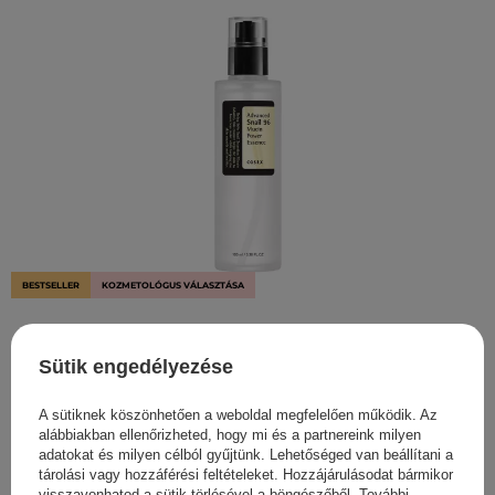
BESTSELLER
KOZMETOLÓGUS VÁLASZTÁSA
Cosrx - Advanced Snail 96 Mucin Power Essence -
Hidratáló Esszencia Csiganyálkával - 100ml
Sütik engedélyezése
3 490,00 Ft
A sütiknek köszönhetően a weboldal megfelelően működik. Az
alábbiakban ellenőrizheted, hogy mi és a partnereink milyen
adatokat és milyen célból gyűjtünk. Lehetőséged van beállítani a
tárolási vagy hozzáférési feltételeket. Hozzájárulásodat bármikor
visszavonhatod a sütik törlésével a böngészőből. További