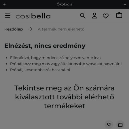
Ökológia
Ajándékkártya
Ingyenes szállítás 15 000 Ft-tól
Kezdőlap
A termék nem elérhető
Hűségprogram
Ökológia
Elnézést, nincs eredmény
Ajándékkártya
Ellenőrizd, hogy minden szó helyesen van-e írva.
Próbálkozz meg más vagy általánosabb szavakat használni
Próbálj kevesebb szót használni
Tekintse meg az Ön számára
kiválasztott további elérhető
termékeket