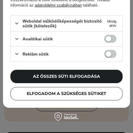
információ az
adatvédelmi szabályzatban
található.
Cosibella hírlevél
Weboldal működőképességét biztosító
Mindig
sütik (kötelezők)
aktív
Bőrápolási ellenőrzőlisták, szakértői
tanácsok, szépségápolási újdonságok –
Analitikai sütik
közvetlenül a postaládádba!
Reklám sütik
Add meg az e-mail címedet
Elfogadom, hogy marketingüzeneteket
AZ ÖSSZES SÜTI ELFOGADÁSA
kapjak, és hogy adataimat a Cosibella
sp. z o.o. az
Adatvédelmi Irányelveknek
ELFOGADOM A SZÜKSÉGES SÜTIKET
megfelelően feldolgozza.
FELIRATKOZÁS