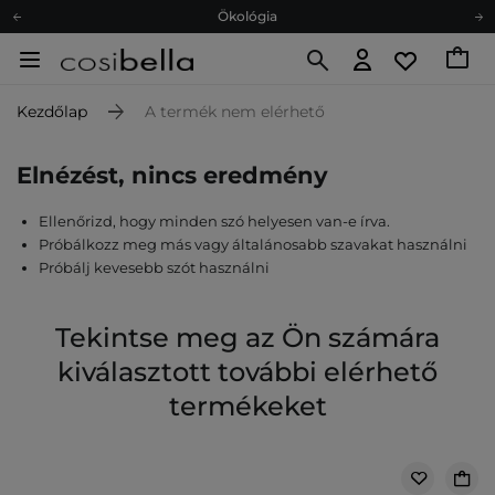
Ökológia
Ajándékkártya
Ingyenes szállítás 15 000 Ft-tól
Kezdőlap
A termék nem elérhető
Hűségprogram
Ökológia
Elnézést, nincs eredmény
Ajándékkártya
Ellenőrizd, hogy minden szó helyesen van-e írva.
Próbálkozz meg más vagy általánosabb szavakat használni
Próbálj kevesebb szót használni
Tekintse meg az Ön számára
kiválasztott további elérhető
termékeket