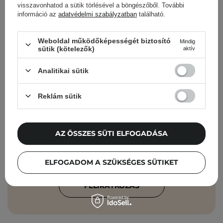
visszavonhatod a sütik törlésével a böngészőből. További
információ az
adatvédelmi szabályzatban
található.
Cosibella hírlevél
Weboldal működőképességét biztosító
Mindig
sütik (kötelezők)
aktív
Bőrápolási ellenőrzőlisták, szakértői
Analitikai sütik
tanácsok, szépségápolási újdonságok –
közvetlenül a postaládádba!
Reklám sütik
Add meg az e-mail címedet
AZ ÖSSZES SÜTI ELFOGADÁSA
Elfogadom, hogy marketingüzeneteket
kapjak, és hogy adataimat a Cosibella
sp. z o.o. az
Adatvédelmi Irányelveknek
ELFOGADOM A SZÜKSÉGES SÜTIKET
megfelelően feldolgozza.
FELIRATKOZÁS