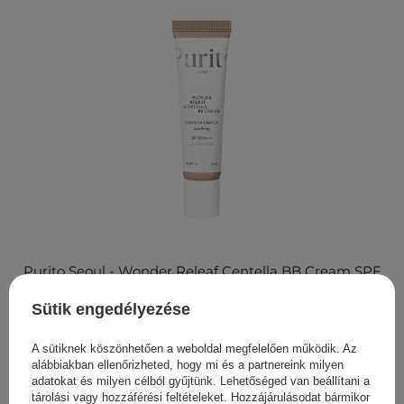
Purito Seoul - Wonder Releaf Centella BB Cream SPF
30 PA+++ #21 Light Beige - BB Krém Ázsiai Gázlóval -
Sütik engedélyezése
30ml
4 745,00 Ft
A sütiknek köszönhetően a weboldal megfelelően működik. Az
alábbiakban ellenőrizheted, hogy mi és a partnereink milyen
adatokat és milyen célból gyűjtünk. Lehetőséged van beállítani a
tárolási vagy hozzáférési feltételeket. Hozzájárulásodat bármikor