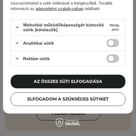
visszavonhatod a sütik törlésével a böngészőből. További
információ az
adatvédelmi szabályzatban
található.
Cosibella hírlevél
Weboldal működőképességét biztosító
Mindig
sütik (kötelezők)
aktív
Bőrápolási ellenőrzőlisták, szakértői
Analitikai sütik
tanácsok, szépségápolási újdonságok –
közvetlenül a postaládádba!
Reklám sütik
Add meg az e-mail címedet
AZ ÖSSZES SÜTI ELFOGADÁSA
Elfogadom, hogy marketingüzeneteket
kapjak, és hogy adataimat a Cosibella
sp. z o.o. az
Adatvédelmi Irányelveknek
ELFOGADOM A SZÜKSÉGES SÜTIKET
megfelelően feldolgozza.
FELIRATKOZÁS