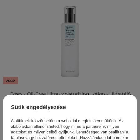
AKCIÓ
Cosrx - Oil-Free Ultra-Moisturizing Lotion - Hidratáló
Arcbalzsam - 100ml
Sütik engedélyezése
4 401,00 Ft
4 890,00 Ft
A sütiknek köszönhetően a weboldal megfelelően működik. Az
alábbiakban ellenőrizheted, hogy mi és a partnereink milyen
adatokat és milyen célból gyűjtünk. Lehetőséged van beállítani a
tárolási vagy hozzáférési feltételeket. Hozzájárulásodat bármikor