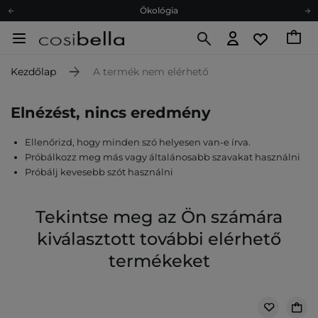
Ökológia
Ajándékkártya
Ingyenes szállítás 15 000 Ft-tól
Kezdőlap
A termék nem elérhető
Hűségprogram
Ökológia
Elnézést, nincs eredmény
Ajándékkártya
Ellenőrizd, hogy minden szó helyesen van-e írva.
Próbálkozz meg más vagy általánosabb szavakat használni
Próbálj kevesebb szót használni
Tekintse meg az Ön számára
kiválasztott további elérhető
termékeket