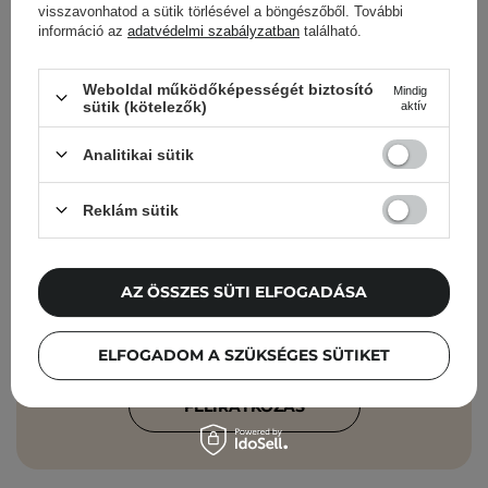
visszavonhatod a sütik törlésével a böngészőből. További
információ az
adatvédelmi szabályzatban
található.
Cosibella hírlevél
Weboldal működőképességét biztosító
Mindig
sütik (kötelezők)
aktív
Bőrápolási ellenőrzőlisták, szakértői
Analitikai sütik
tanácsok, szépségápolási újdonságok –
közvetlenül a postaládádba!
Reklám sütik
Add meg az e-mail címedet
AZ ÖSSZES SÜTI ELFOGADÁSA
Elfogadom, hogy marketingüzeneteket
kapjak, és hogy adataimat a Cosibella
sp. z o.o. az
Adatvédelmi Irányelveknek
ELFOGADOM A SZÜKSÉGES SÜTIKET
megfelelően feldolgozza.
FELIRATKOZÁS