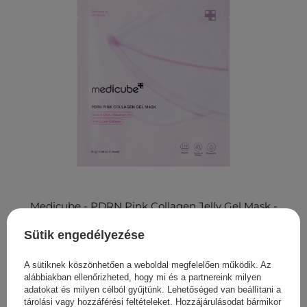
Medicube - PDRN Pink Collagen Jelly Gel Mask -
Feszesítő Hidrogél Arcmaszk - 1db/28g
Sütik engedélyezése
1 250,00 Ft
A sütiknek köszönhetően a weboldal megfelelően működik. Az
alábbiakban ellenőrizheted, hogy mi és a partnereink milyen
adatokat és milyen célból gyűjtünk. Lehetőséged van beállítani a
tárolási vagy hozzáférési feltételeket. Hozzájárulásodat bármikor