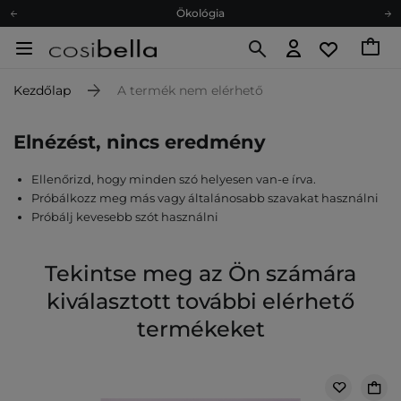
Ökológia
Ajándékkártya
Ingyenes szállítás 15 000 Ft-tól
Kezdőlap
A termék nem elérhető
Hűségprogram
Ökológia
Elnézést, nincs eredmény
Ajándékkártya
Ellenőrizd, hogy minden szó helyesen van-e írva.
Próbálkozz meg más vagy általánosabb szavakat használni
Próbálj kevesebb szót használni
Tekintse meg az Ön számára
kiválasztott további elérhető
termékeket