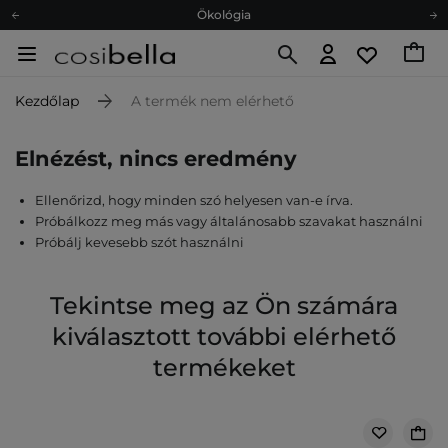
Ökológia
Ajándékkártya
Ingyenes szállítás 15 000 Ft-tól
Kezdőlap
A termék nem elérhető
Hűségprogram
Ökológia
Elnézést, nincs eredmény
Ajándékkártya
Ellenőrizd, hogy minden szó helyesen van-e írva.
Próbálkozz meg más vagy általánosabb szavakat használni
Próbálj kevesebb szót használni
Tekintse meg az Ön számára
kiválasztott további elérhető
termékeket