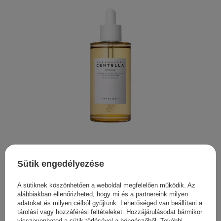
SKIN1004 - Madagascar Centella Ampoule - Arcampulla
Ázsiai Gázlóval - 100ml
Sütik engedélyezése
11 990,00 Ft
A sütiknek köszönhetően a weboldal megfelelően működik. Az
alábbiakban ellenőrizheted, hogy mi és a partnereink milyen
adatokat és milyen célból gyűjtünk. Lehetőséged van beállítani a
tárolási vagy hozzáférési feltételeket. Hozzájárulásodat bármikor
visszavonhatod a sütik törlésével a böngészőből. További