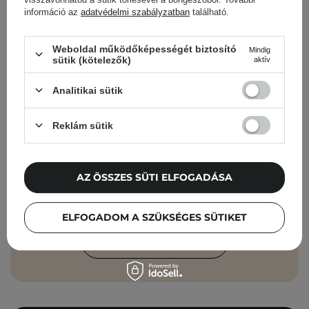
információ az
adatvédelmi szabályzatban
található.
Cosibella hírlevél
Weboldal működőképességét biztosító
Mindig
sütik (kötelezők)
aktív
Bőrápolási ellenőrzőlisták, szakértői
tanácsok, szépségápolási újdonságok –
Analitikai sütik
közvetlenül a postaládádba!
Reklám sütik
Add meg az e-mail címedet
Elfogadom, hogy marketingüzeneteket
AZ ÖSSZES SÜTI ELFOGADÁSA
kapjak, és hogy adataimat a Cosibella
sp. z o.o. az
Adatvédelmi Irányelveknek
ELFOGADOM A SZÜKSÉGES SÜTIKET
megfelelően feldolgozza.
FELIRATKOZÁS