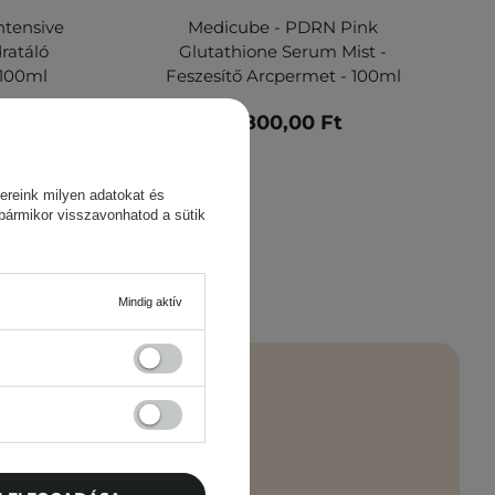
ntensive
Medicube - PDRN Pink
ratáló
Glutathione Serum Mist -
 100ml
Feszesítő Arcpermet - 100ml
4 800,00 Ft
ereink milyen adatokat és
 bármikor visszavonhatod a sütik
Mindig aktív
 újdonságok –