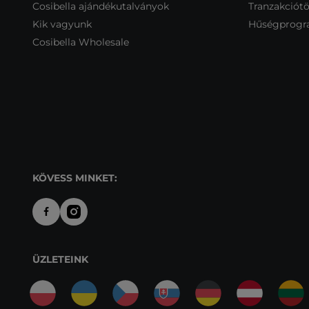
Cosibella ajándékutalványok
Tranzakciótö
Kik vagyunk
Hűségprog
Cosibella Wholesale
KÖVESS MINKET:
ÜZLETEINK