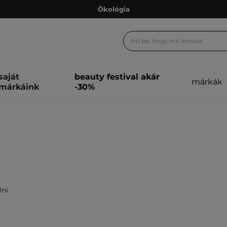
Ökológia
Ajándékkártya
Ingyenes szállítás 15 000 Ft-tól
Hűségprogram
saját
beauty festival akár
márkák
Ökológia
márkáink
-30%
Ajándékkártya
lni