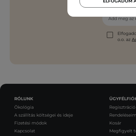
ELFOGADOM A
Add meg az 
Elfogado
o.o. az
A
RÓLUNK
ÜGYFÉLFIÓ
Ökológia
Regisztráció
A szállítás költségei és ideje
Rendelései
Fizetési módok
Kosár
Kapcsolat
Megfigyelt 