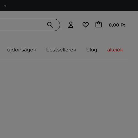
0,00 Ft
újdonságok
bestsellerek
blog
akciók