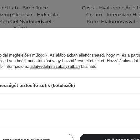
nd Lab - Birch Juice
Cosrx - Hyaluronic Acid I
izing Cleanser - Hidratáló
Cream - Intenzíven Hid
ztító Gél Nyírfanedvvel -
Krém Hialuronsavval -
150ml
5 200,00 Ft
0,00 Ft
4 800,00 Ft
ldal megfelelően működik. Az alábbiakban ellenőrizheted, hogy mi és a partn
éged van beállítani a tárolási vagy hozzáférési feltételeket. Hozzájárulásodat
bbi információ az
adatvédelmi szabályzatban
található.
sségét biztosító sütik (kötelezők)
Cosibella hírlevél
llenőrzőlisták, szakértői tanácsok, szépségápolási