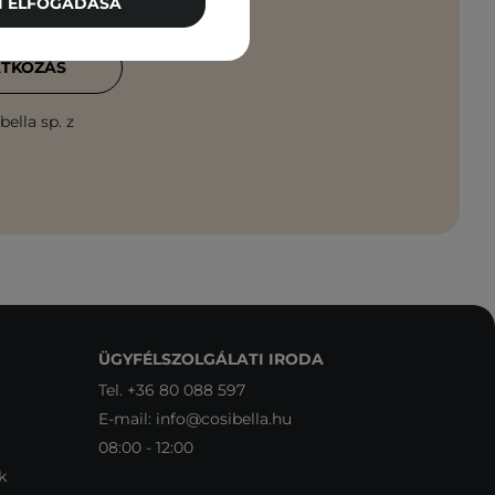
TI ELFOGADÁSA
ATKOZÁS
ella sp. z
ÜGYFÉLSZOLGÁLATI IRODA
Tel.
+36 80 088 597
E-mail:
info@cosibella.hu
08:00 - 12:00
k