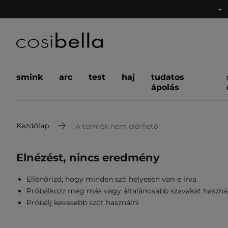
smink
arc
test
haj
tudatos
ápolás
Kezdőlap
A termék nem elérhető
Elnézést, nincs eredmény
Ellenőrizd, hogy minden szó helyesen van-e írva.
Próbálkozz meg más vagy általánosabb szavakat haszná
Próbálj kevesebb szót használni