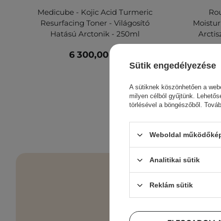
Medicube - Kojic Acid Turmeric
Rou
Resurfacing Toner - Világosító
Moistur
Hatású Arctonik - 250ml
Arctis
6 300,00 Ft
3 36
Sütik engedélyezése
A sütiknek köszönhetően a webo
milyen célból gyűjtünk. Lehetős
törlésével a böngészőből. Tová
Weboldal működőképe
Analitikai sütik
Reklám sütik
Bőrápolási e