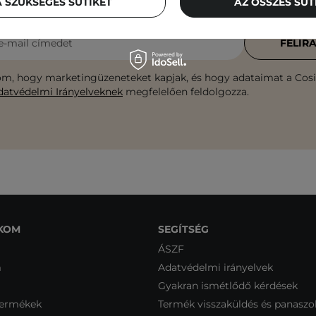
közvetlenül a postaládádba!
 SZÜKSÉGES SÜTIKET
AZ ÖSSZES SÜ
e-mail címedet
FELIR
m, hogy marketingüzeneteket kapjak, és hogy adataimat a Cosib
datvédelmi Irányelveknek
megfelelően feldolgozza.
KOM
SEGÍTSÉG
ÁSZF
m
Adatvédelmi irányelvek
Gyakran ismétlődő kérdések
termékek
Termék visszaküldés és panaszo