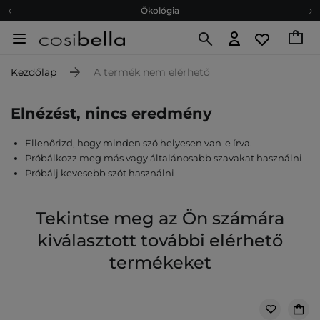
Ökológia
Ajándékkártya
Ingyenes szállítás 15 000 Ft-tól
Kezdőlap
A termék nem elérhető
Hűségprogram
Ökológia
Elnézést, nincs eredmény
Ajándékkártya
Ellenőrizd, hogy minden szó helyesen van-e írva.
Próbálkozz meg más vagy általánosabb szavakat használni
Próbálj kevesebb szót használni
Tekintse meg az Ön számára
kiválasztott további elérhető
termékeket