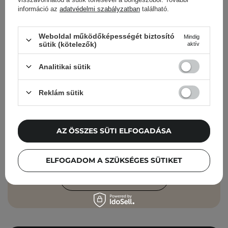
információ az
adatvédelmi szabályzatban
található.
Cosibella hírlevél
Weboldal működőképességét biztosító
Mindig
sütik (kötelezők)
aktív
Bőrápolási ellenőrzőlisták, szakértői
tanácsok, szépségápolási újdonságok –
Analitikai sütik
közvetlenül a postaládádba!
Reklám sütik
Add meg az e-mail címedet
Elfogadom, hogy marketingüzeneteket
AZ ÖSSZES SÜTI ELFOGADÁSA
kapjak, és hogy adataimat a Cosibella
sp. z o.o. az
Adatvédelmi Irányelveknek
ELFOGADOM A SZÜKSÉGES SÜTIKET
megfelelően feldolgozza.
FELIRATKOZÁS