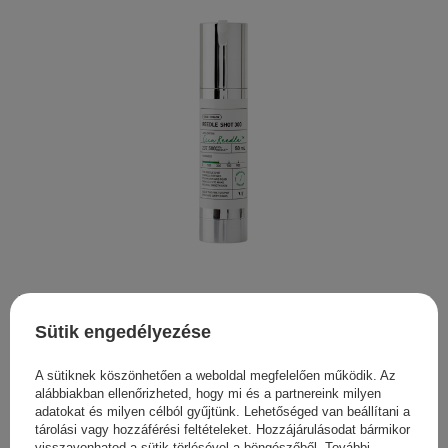
VT Cosmetics - Reedle Shot 300 - Bőrszerkezetet Javító
Booster - 50ml
Sütik engedélyezése
10 900,00 Ft
A sütiknek köszönhetően a weboldal megfelelően működik. Az
alábbiakban ellenőrizheted, hogy mi és a partnereink milyen
adatokat és milyen célból gyűjtünk. Lehetőséged van beállítani a
tárolási vagy hozzáférési feltételeket. Hozzájárulásodat bármikor
visszavonhatod a sütik törlésével a böngészőből. További