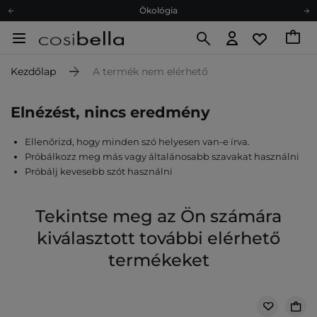
Ökológia
Ajándékkártya
Ingyenes szállítás 15 000 Ft-tól
Kezdőlap
A termék nem elérhető
Hűségprogram
Ökológia
Elnézést, nincs eredmény
Ajándékkártya
Ellenőrizd, hogy minden szó helyesen van-e írva.
Próbálkozz meg más vagy általánosabb szavakat használni
Próbálj kevesebb szót használni
Tekintse meg az Ön számára
kiválasztott további elérhető
termékeket