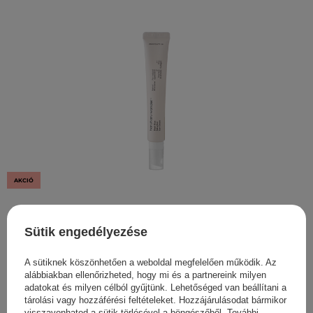
AKCIÓ
Haruharu Wonder - Black Rice Bakuchiol Eye Cream -
Ránctalanító Szemkrém Bakuchiollal - 20ml
Sütik engedélyezése
4 131,00 Ft
4 590,00 Ft
A sütiknek köszönhetően a weboldal megfelelően működik. Az
alábbiakban ellenőrizheted, hogy mi és a partnereink milyen
adatokat és milyen célból gyűjtünk. Lehetőséged van beállítani a
tárolási vagy hozzáférési feltételeket. Hozzájárulásodat bármikor
visszavonhatod a sütik törlésével a böngészőből. További