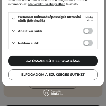
információ az
adatvédelmi szabályzatban
található.
Cosibella hírlevél
Weboldal működőképességét biztosító
Mindig
sütik (kötelezők)
aktív
Bőrápolási ellenőrzőlisták, szakértői
tanácsok, szépségápolási újdonságok –
Analitikai sütik
közvetlenül a postaládádba!
Reklám sütik
Add meg az e-mail címedet
Elfogadom, hogy marketingüzeneteket
AZ ÖSSZES SÜTI ELFOGADÁSA
kapjak, és hogy adataimat a Cosibella
sp. z o.o. az
Adatvédelmi Irányelveknek
ELFOGADOM A SZÜKSÉGES SÜTIKET
megfelelően feldolgozza.
FELIRATKOZÁS