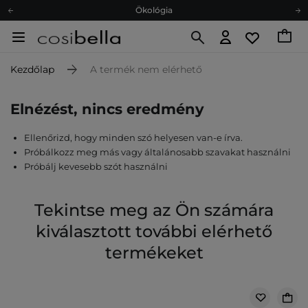
Ökológia
Ajándékkártya
Ingyenes szállítás 15 000 Ft-tól
Kezdőlap
A termék nem elérhető
Hűségprogram
Ökológia
Elnézést, nincs eredmény
Ajándékkártya
Ellenőrizd, hogy minden szó helyesen van-e írva.
Próbálkozz meg más vagy általánosabb szavakat használni
Próbálj kevesebb szót használni
Tekintse meg az Ön számára
kiválasztott további elérhető
termékeket