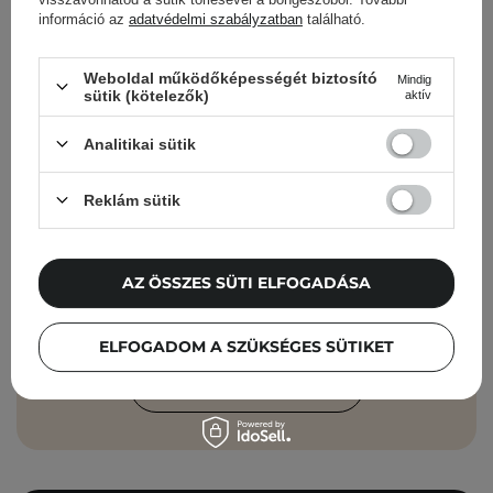
információ az
adatvédelmi szabályzatban
található.
Cosibella hírlevél
Weboldal működőképességét biztosító
Mindig
sütik (kötelezők)
aktív
Bőrápolási ellenőrzőlisták, szakértői
tanácsok, szépségápolási újdonságok –
Analitikai sütik
közvetlenül a postaládádba!
Reklám sütik
Add meg az e-mail címedet
Elfogadom, hogy marketingüzeneteket
AZ ÖSSZES SÜTI ELFOGADÁSA
kapjak, és hogy adataimat a Cosibella
sp. z o.o. az
Adatvédelmi Irányelveknek
ELFOGADOM A SZÜKSÉGES SÜTIKET
megfelelően feldolgozza.
FELIRATKOZÁS