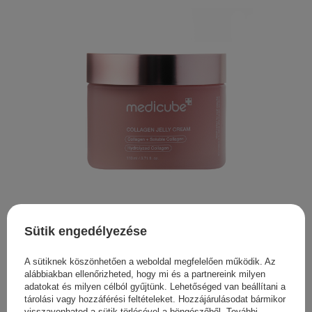
Medicube - Collagen Jelly Cream - Feszesítő Arckrém -
110ml
Sütik engedélyezése
7 500,00 Ft
A sütiknek köszönhetően a weboldal megfelelően működik. Az
alábbiakban ellenőrizheted, hogy mi és a partnereink milyen
adatokat és milyen célból gyűjtünk. Lehetőséged van beállítani a
tárolási vagy hozzáférési feltételeket. Hozzájárulásodat bármikor
visszavonhatod a sütik törlésével a böngészőből. További