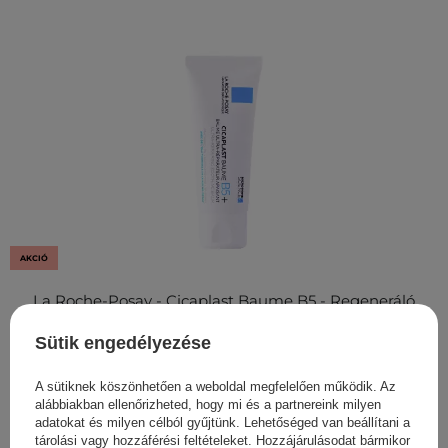
AKCIÓ
La Roche-Posay - Cicaplast Baume B5 - Regeneráló
Balzsam Irritált Bőrre - 40ml
Sütik engedélyezése
4 971,00 Ft
5 523,00 Ft
A sütiknek köszönhetően a weboldal megfelelően működik. Az
alábbiakban ellenőrizheted, hogy mi és a partnereink milyen
adatokat és milyen célból gyűjtünk. Lehetőséged van beállítani a
tárolási vagy hozzáférési feltételeket. Hozzájárulásodat bármikor