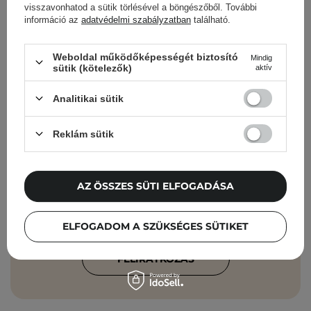
visszavonhatod a sütik törlésével a böngészőből. További
információ az
adatvédelmi szabályzatban
található.
Cosibella hírlevél
Weboldal működőképességét biztosító
Mindig
sütik (kötelezők)
aktív
Bőrápolási ellenőrzőlisták, szakértői
Analitikai sütik
tanácsok, szépségápolási újdonságok –
közvetlenül a postaládádba!
Reklám sütik
Add meg az e-mail címedet
AZ ÖSSZES SÜTI ELFOGADÁSA
Elfogadom, hogy marketingüzeneteket
kapjak, és hogy adataimat a Cosibella
sp. z o.o. az
Adatvédelmi Irányelveknek
ELFOGADOM A SZÜKSÉGES SÜTIKET
megfelelően feldolgozza.
FELIRATKOZÁS