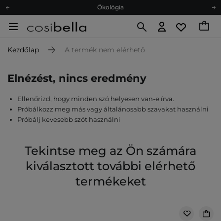
Ökológia
Ajándékkártya
Ingyenes szállítás 15 000 Ft-tól
Kezdőlap
A termék nem elérhető
Hűségprogram
Ökológia
Elnézést, nincs eredmény
Ajándékkártya
Ellenőrizd, hogy minden szó helyesen van-e írva.
Próbálkozz meg más vagy általánosabb szavakat használni
Próbálj kevesebb szót használni
Tekintse meg az Ön számára
kiválasztott további elérhető
termékeket