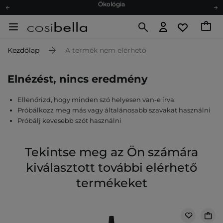
Ajándékkártya
Ingyenes szállítás 15 000 Ft-tól
Hűségprogram
Kezdőlap
A termék nem elérhető
Ökológia
Ajándékkártya
Elnézést, nincs eredmény
Ellenőrizd, hogy minden szó helyesen van-e írva.
Próbálkozz meg más vagy általánosabb szavakat használni
Próbálj kevesebb szót használni
Tekintse meg az Ön számára
kiválasztott további elérhető
termékeket