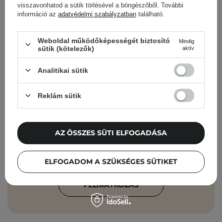
visszavonhatod a sütik törlésével a böngészőből. További
információ az
adatvédelmi szabályzatban
található.
Cosibella hírlevél
Weboldal működőképességét biztosító
Mindig
sütik (kötelezők)
aktív
Bőrápolási ellenőrzőlisták, szakértői
Analitikai sütik
tanácsok, szépségápolási újdonságok –
közvetlenül a postaládádba!
Reklám sütik
Add meg az e-mail címedet
AZ ÖSSZES SÜTI ELFOGADÁSA
Elfogadom, hogy marketingüzeneteket
kapjak, és hogy adataimat a Cosibella
sp. z o.o. az
Adatvédelmi Irányelveknek
ELFOGADOM A SZÜKSÉGES SÜTIKET
megfelelően feldolgozza.
FELIRATKOZÁS