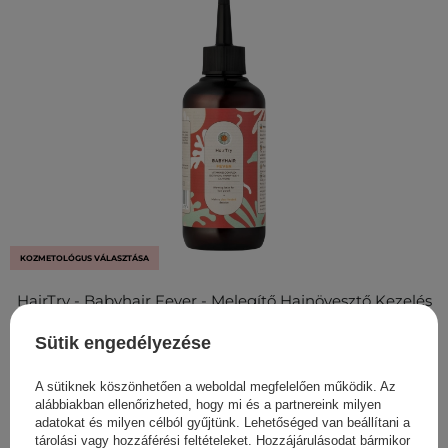
KOZMETOLÓGUS VÁLASZTÁSA
HairTry - Babyhair Fever - Melegítő Hajnövesztő Kezelés
- 200ml
Sütik engedélyezése
6 100,00 Ft
A sütiknek köszönhetően a weboldal megfelelően működik. Az
alábbiakban ellenőrizheted, hogy mi és a partnereink milyen
adatokat és milyen célból gyűjtünk. Lehetőséged van beállítani a
tárolási vagy hozzáférési feltételeket. Hozzájárulásodat bármikor