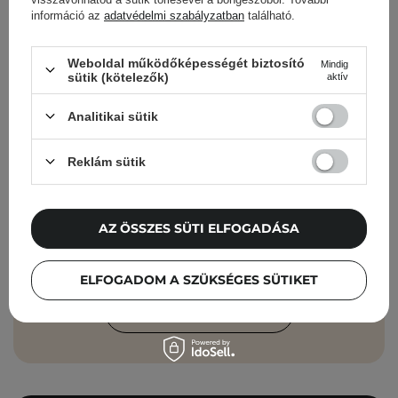
információ az
adatvédelmi szabályzatban
található.
Cosibella hírlevél
Weboldal működőképességét biztosító
Mindig
sütik (kötelezők)
aktív
Bőrápolási ellenőrzőlisták, szakértői
tanácsok, szépségápolási újdonságok –
Analitikai sütik
közvetlenül a postaládádba!
Reklám sütik
Add meg az e-mail címedet
Elfogadom, hogy marketingüzeneteket
AZ ÖSSZES SÜTI ELFOGADÁSA
kapjak, és hogy adataimat a Cosibella
sp. z o.o. az
Adatvédelmi Irányelveknek
ELFOGADOM A SZÜKSÉGES SÜTIKET
megfelelően feldolgozza.
FELIRATKOZÁS