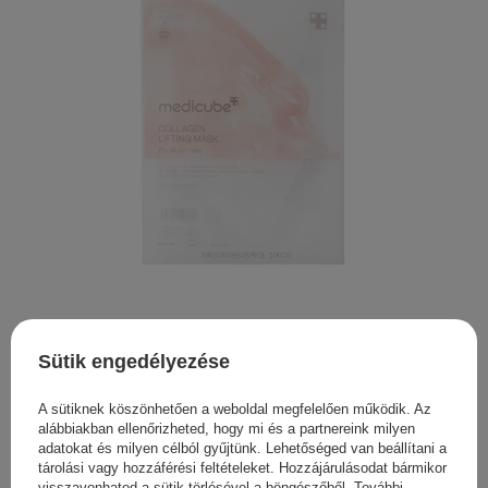
Medicube - Collagen Lifting Mask - Feszesítő Hatású
Kollagénes Arcmaszk - 1db/27g
Sütik engedélyezése
1 390,00 Ft
A sütiknek köszönhetően a weboldal megfelelően működik. Az
alábbiakban ellenőrizheted, hogy mi és a partnereink milyen
adatokat és milyen célból gyűjtünk. Lehetőséged van beállítani a
tárolási vagy hozzáférési feltételeket. Hozzájárulásodat bármikor
visszavonhatod a sütik törlésével a böngészőből. További