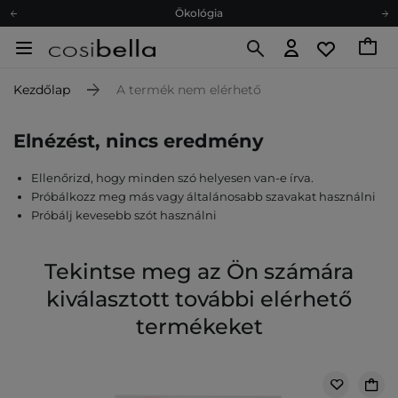
Ökológia
Ajándékkártya
Ingyenes szállítás 15 000 Ft-tól
Kezdőlap
A termék nem elérhető
Hűségprogram
Ökológia
Elnézést, nincs eredmény
Ajándékkártya
Ellenőrizd, hogy minden szó helyesen van-e írva.
Próbálkozz meg más vagy általánosabb szavakat használni
Próbálj kevesebb szót használni
Tekintse meg az Ön számára
kiválasztott további elérhető
termékeket