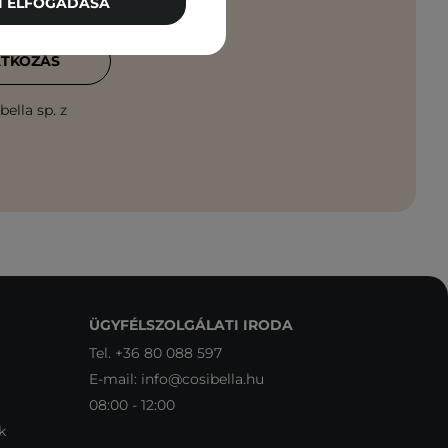
TI ELFOGADÁSA
ATKOZÁS
ella sp. z
ÜGYFÉLSZOLGÁLATI IRODA
Tel.
+36 80 088 597
E-mail:
info@cosibella.hu
08:00 - 12:00
k