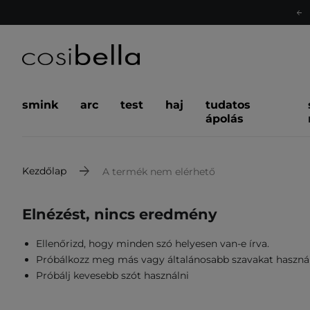
smink
arc
test
haj
tudatos
ápolás
Kezdőlap
A termék nem elérhető
Elnézést, nincs eredmény
Ellenőrizd, hogy minden szó helyesen van-e írva.
Próbálkozz meg más vagy általánosabb szavakat haszná
Próbálj kevesebb szót használni