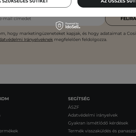
közvetlenül a postaládádba!
 SZÜKSÉGES SÜTIKET
AZ ÖSSZES SÜ
e-mail címedet
FELIR
m, hogy marketingüzeneteket kapjak, és hogy adataimat a Cosib
datvédelmi Irányelveknek
megfelelően feldolgozza.
KOM
SEGÍTSÉG
ÁSZF
m
Adatvédelmi irányelvek
Gyakran ismétlődő kérdések
termékek
Termék visszaküldés és panaszo