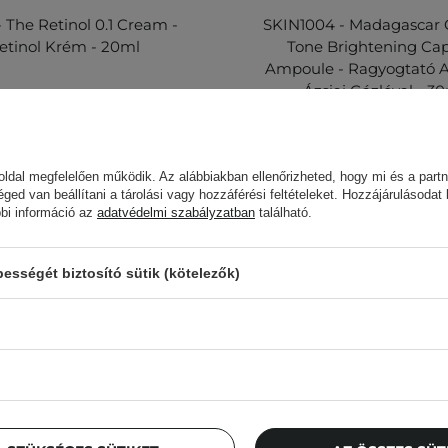
- The Retinol 0.1 Cream -
SKIN1004 - Madagascar 
etinol Krém - 20ml
Tone Brightening Ca
Ampoule - Ragyogtató 
Ázsiai Gázlóval - 3
1,00 Ft
5 490,00 Ft
4 500,00 Ft
5 000,
ldal megfelelően működik. Az alábbiakban ellenőrizheted, hogy mi és a partn
éged van beállítani a tárolási vagy hozzáférési feltételeket. Hozzájárulásodat
bbi információ az
adatvédelmi szabályzatban
található.
sségét biztosító sütik (kötelezők)
Cosibella hírlevél
llenőrzőlisták, szakértői tanácsok, szépségápolási