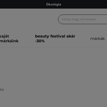
Ökológia
Ajándékkártya
Ingyenes szállítás 15 000 Ft-tól
Hűségprogram
Ökológia
saját
beauty festival akár
márkák
márkáink
-30%
Ajándékkártya
lni