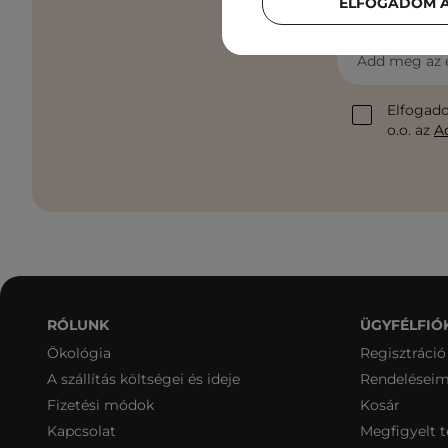
ELFOGADOM A
Add meg az 
Elfogado
o.o. az
A
RÓLUNK
ÜGYFÉLFIÓ
Ökológia
Regisztráció
A szállítás költségei és ideje
Rendelései
Fizetési módok
Kosár
Kapcsolat
Megfigyelt 