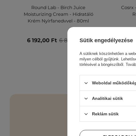
Round Lab - Birch Juice
Cosrx 
Moisturizing Cream - Hidratáló
R
Krém Nyírfanedvvel - 80ml
6 192,00 Ft
6 880,00 Ft
4 94
Sütik engedélyezése
A sütiknek köszönhetően a webo
milyen célból gyűjtünk. Lehetős
törlésével a böngészőből. Tová
Weboldal működőképe
Analitikai sütik
Reklám sütik
Bőrápolási e