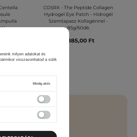
Centella
COSRX - The Peptide Collagen
psule
Hydrogel Eye Patch - Hidrogél
Ampulla
Szemtapasz Kollagénnel -
0ml
85g/60db
00 Ft
4 885,00 Ft
ereink milyen adatokat és
 bármikor visszavonhatod a sütik
Mindig aktív
 újdonságok –