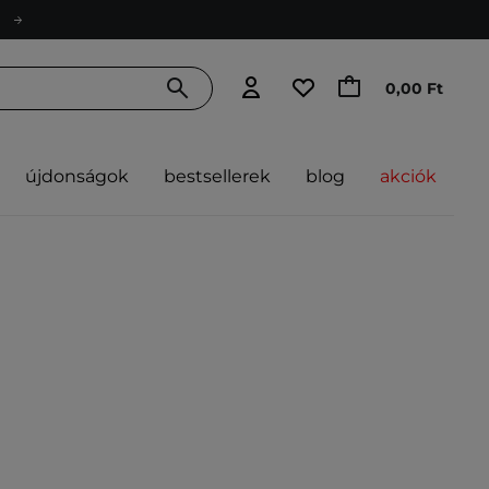
0,00 Ft
újdonságok
bestsellerek
blog
akciók