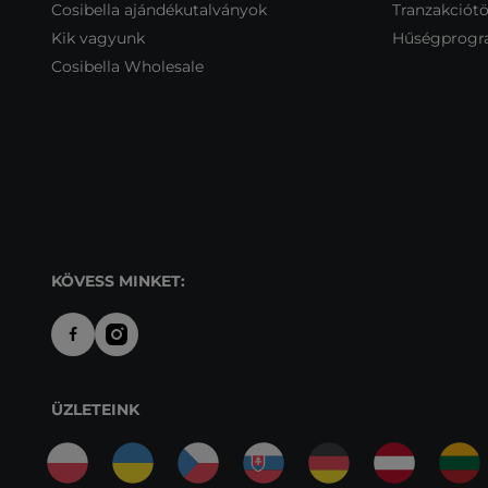
Cosibella ajándékutalványok
Tranzakciótö
Kik vagyunk
Hűségprog
Cosibella Wholesale
KÖVESS MINKET:
ÜZLETEINK