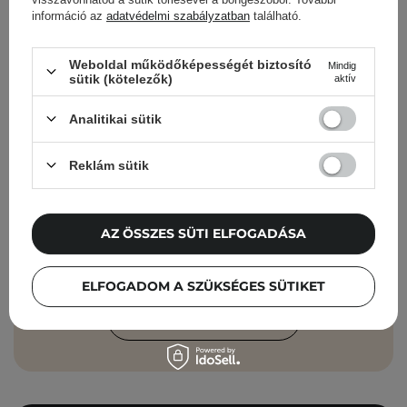
információ az
adatvédelmi szabályzatban
található.
Cosibella hírlevél
Weboldal működőképességét biztosító
Mindig
sütik (kötelezők)
aktív
Bőrápolási ellenőrzőlisták, szakértői
tanácsok, szépségápolási újdonságok –
Analitikai sütik
közvetlenül a postaládádba!
Reklám sütik
Add meg az e-mail címedet
Elfogadom, hogy marketingüzeneteket
AZ ÖSSZES SÜTI ELFOGADÁSA
kapjak, és hogy adataimat a Cosibella
sp. z o.o. az
Adatvédelmi Irányelveknek
ELFOGADOM A SZÜKSÉGES SÜTIKET
megfelelően feldolgozza.
FELIRATKOZÁS