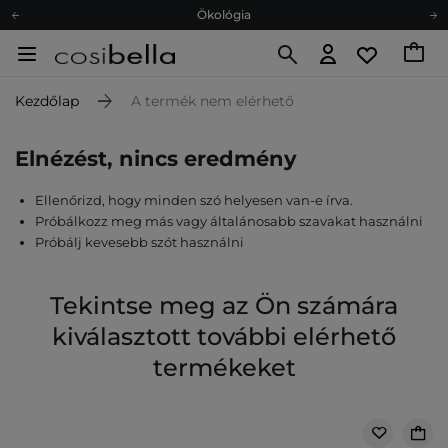
Ökológia
Ajándékkártya
Ingyenes szállítás 15 000 Ft-tól
Kezdőlap
A termék nem elérhető
Hűségprogram
Ökológia
Elnézést, nincs eredmény
Ajándékkártya
Ellenőrizd, hogy minden szó helyesen van-e írva.
Próbálkozz meg más vagy általánosabb szavakat használni
Próbálj kevesebb szót használni
Tekintse meg az Ön számára
kiválasztott további elérhető
termékeket