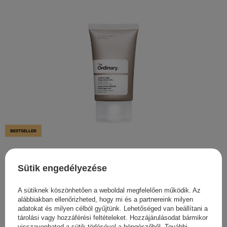
BESTSELLER
The Ordinary - Azelaic Acid Suspension 10% - Könnyű
Emulzió Azelainsavval - 30ml
Sütik engedélyezése
6 800,00 Ft
A sütiknek köszönhetően a weboldal megfelelően működik. Az
alábbiakban ellenőrizheted, hogy mi és a partnereink milyen
adatokat és milyen célból gyűjtünk. Lehetőséged van beállítani a
tárolási vagy hozzáférési feltételeket. Hozzájárulásodat bármikor
visszavonhatod a sütik törlésével a böngészőből. További